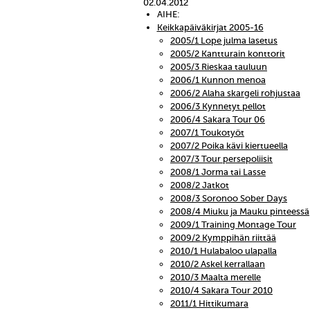
02.04.2012
AIHE:
Keikkapäiväkirjat 2005-16
2005/1 Lope julma lasetus
2005/2 Kantturain konttorit
2005/3 Rieskaa tauluun
2006/1 Kunnon menoa
2006/2 Alaha skargeli rohjustaa
2006/3 Kynnetyt pellot
2006/4 Sakara Tour 06
2007/1 Toukotyöt
2007/2 Poika kävi kiertueella
2007/3 Tour persepoliisit
2008/1 Jorma tai Lasse
2008/2 Jatkot
2008/3 Soronoo Sober Days
2008/4 Miuku ja Mauku pinteessä
2009/1 Training Montage Tour
2009/2 Kymppihän riittää
2010/1 Hulabaloo ulapalla
2010/2 Askel kerrallaan
2010/3 Maalta merelle
2010/4 Sakara Tour 2010
2011/1 Hittikumara