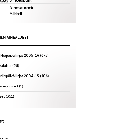
Dinkelsbuhl
.2026
Dinosaurock
Mikkeli
IEN AIHEALUEET
ikkapäiväkirjat 2005-16
(675)
alaista
(26)
udiopäiväkirjat 2004-15
(106)
ategorized
(1)
set
(351)
TO