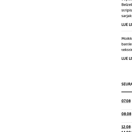
Belze
strip
sarjak
LUE L
Moikka
battle
tekst
LUE L
SEURA
07.08
08.08
12.08