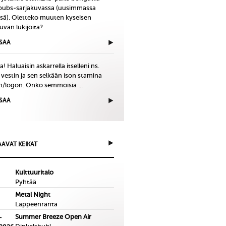
bubs-sarjakuvassa (uusimmassa
issä). Oletteko muuten kyseisen
uvan lukijoita?
ISAA
! Haluaisin askarrella itselleni ns.
 vestin ja sen selkään ison stamina
in/logon. Onko semmoisia ...
ISAA
AVAT KEIKAT
Kulttuuritalo
Pyhtää
Metal Night
Lappeenranta
Summer Breeze Open Air
-