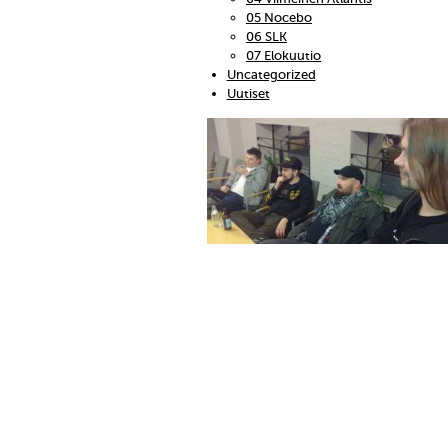
05 Nocebo
06 SLK
07 Elokuutio
Uncategorized
Uutiset