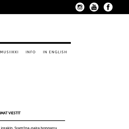
MUSIIKKI
INFO
IN ENGLISH
MAT VIESTIT
 jotakin, Stam1na-paita bongattu