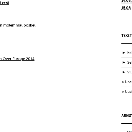
14.08
ä että
15.08
ien molemmat posket
TEKST
►
Ke
n Over Europe 2014
►
Sek
►
St
Unc
Uuti
ARKIS