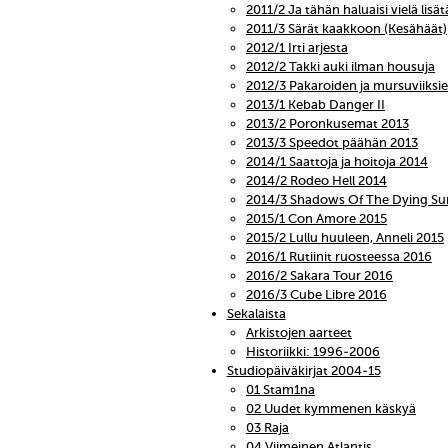
2011/2 Ja tähän haluaisi vielä lisät
2011/3 Särät kaakkoon (Kesähäät)
2012/1 Irti arjesta
2012/2 Takki auki ilman housuja
2012/3 Pakaroiden ja mursuviiks
2013/1 Kebab Danger II
2013/2 Poronkusemat 2013
2013/3 Speedot päähän 2013
2014/1 Saattoja ja hoitoja 2014
2014/2 Rodeo Hell 2014
2014/3 Shadows Of The Dying Su
2015/1 Con Amore 2015
2015/2 Lullu huuleen, Anneli 2015
2016/1 Rutiinit ruosteessa 2016
2016/2 Sakara Tour 2016
2016/3 Cube Libre 2016
Sekalaista
Arkistojen aarteet
Historiikki: 1996-2006
Studiopäiväkirjat 2004-15
01 Stam1na
02 Uudet kymmenen käskyä
03 Raja
04 Viimeinen Atlantis