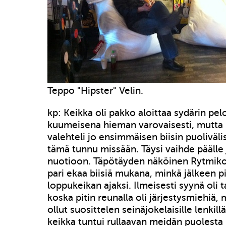
Teppo "Hipster" Velin.
kp: Keikka oli pakko aloittaa sydärin pel
kuumeisena hieman varovaisesti, mutta i
valehteli jo ensimmäisen biisin puoliväli
tämä tunnu missään. Täysi vaihde päälle 
nuotioon. Täpötäyden näköinen Rytmiko
pari ekaa biisiä mukana, minkä jälkeen pi
loppukeikan ajaksi. Ilmeisesti syynä oli 
koska pitin reunalla oli järjestysmiehiä, 
ollut suosittelen seinäjokelaisille lenkil
keikka tuntui rullaavan meidän puolesta 