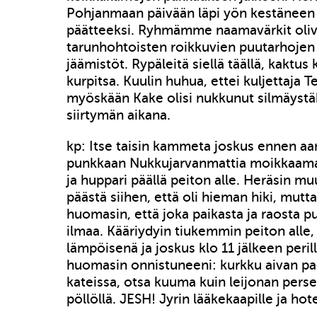
Pohjanmaan päivään läpi yön kestäneen 
päätteeksi. Ryhmämme naamavärkit oliv
tarunhohtoisten roikkuvien puutarhojen
jäämistöt. Rypäleitä siellä täällä, kaktu
kurpitsa. Kuulin huhua, ettei kuljettaja Te
myöskään Kake olisi nukkunut silmäyst
siirtymän aikana.
kp: Itse taisin kammeta joskus ennen a
punkkaan Nukkujarvanmattia moikkaamaa
ja huppari päällä peiton alle. Heräsin m
päästä siihen, että oli hieman hiki, mutt
huomasin, että joka paikasta ja raosta p
ilmaa. Kääriydyin tiukemmin peiton alle, 
lämpöisenä ja joskus klo 11 jälkeen peril
huomasin onnistuneeni: kurkku aivan pa
kateissa, otsa kuuma kuin leijonan perse 
pöllöllä. JESH! Jyrin lääkekaapille ja ho