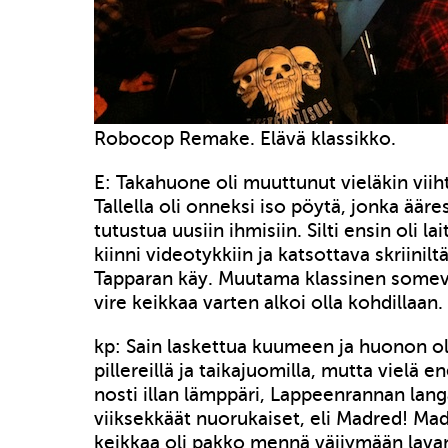
Robocop Remake. Elävä klassikko.
E: Takahuone oli muuttunut vieläkin vii
Tallella oli onneksi iso pöytä, jonka äär
tutustua uusiin ihmisiin. Silti ensin oli la
kiinni videotykkiin ja katsottava skriinilt
Tapparan käy. Muutama klassinen somev
vire keikkaa varten alkoi olla kohdillaan.
kp: Sain laskettua kuumeen ja huonon olo
pillereillä ja taikajuomilla, mutta vielä
nosti illan lämppäri, Lappeenrannan lang
viiksekkäät nuorukaiset, eli Madred! Mad
keikkaa oli pakko mennä väijymään lava