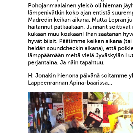
Pohojanmaalainen yleisö oli hieman jäyh
lämpenivätkin koko ajan entistä suuremp
Madredin keikan aikana. Mutta Lepran ju
haitannut pätkääkään. Junnarit soittiva
kukaan muu koskaan! Ihan saatanan hyvä
hyvät biisit. Päätimme keikan aikana (tai
heidän soundcheckin aikana), että poiki
lämppäämään meitä vielä Jyväskylän L
perjantaina. Ja näin tapahtuu.
H: Jonakin hienona päivänä soitamme y
Lappeenrannan Apina-baarissa…