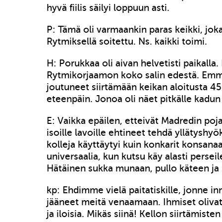
hyvä fiilis säilyi loppuun asti.
P: Tämä oli varmaankin paras keikki, jok
Rytmiksellä soitettu. Ns. kaikki toimi.
H: Porukkaa oli aivan helvetisti paikalla
Rytmikorjaamon koko salin edestä. Emme
joutuneet siirtämään keikan aloitusta 45
eteenpäin. Jonoa oli näet pitkälle kadun
E: Vaikka epäilen, etteivät Madredin poja
isoille lavoille ehtineet tehdä yllätyshyö
kolleja käyttäytyi kuin konkarit konsanaa
universaalia, kun kutsu käy alasti persei
Hätäinen sukka munaan, pullo käteen ja
kp: Ehdimme vielä paitatiskille, jonne i
jääneet meitä venaamaan. Ihmiset olivat 
ja iloisia. Mikäs siinä! Kellon siirtämiste