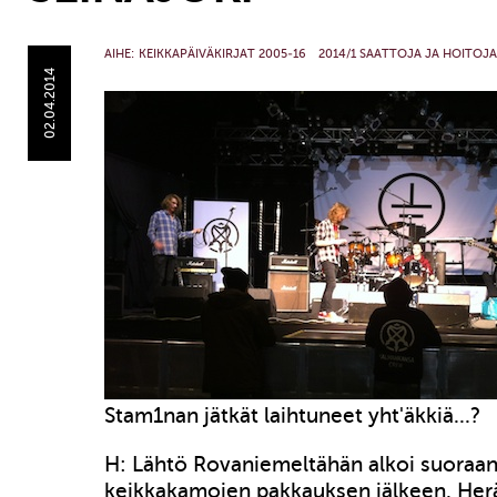
AIHE:
KEIKKAPÄIVÄKIRJAT 2005-16
2014/1 SAATTOJA JA HOITOJA
02.04.2014
Stam1nan jätkät laihtuneet yht'äkkiä...?
H: Lähtö Rovaniemeltähän alkoi suoraan 
keikkakamojen pakkauksen jälkeen. Her