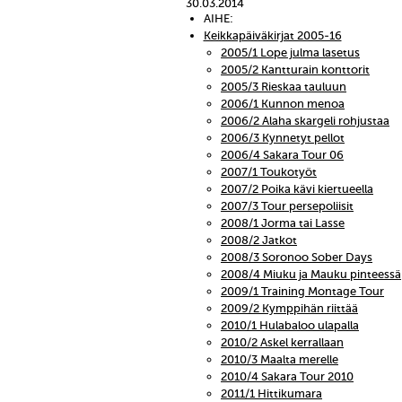
30.03.2014
AIHE:
Keikkapäiväkirjat 2005-16
2005/1 Lope julma lasetus
2005/2 Kantturain konttorit
2005/3 Rieskaa tauluun
2006/1 Kunnon menoa
2006/2 Alaha skargeli rohjustaa
2006/3 Kynnetyt pellot
2006/4 Sakara Tour 06
2007/1 Toukotyöt
2007/2 Poika kävi kiertueella
2007/3 Tour persepoliisit
2008/1 Jorma tai Lasse
2008/2 Jatkot
2008/3 Soronoo Sober Days
2008/4 Miuku ja Mauku pinteessä
2009/1 Training Montage Tour
2009/2 Kymppihän riittää
2010/1 Hulabaloo ulapalla
2010/2 Askel kerrallaan
2010/3 Maalta merelle
2010/4 Sakara Tour 2010
2011/1 Hittikumara