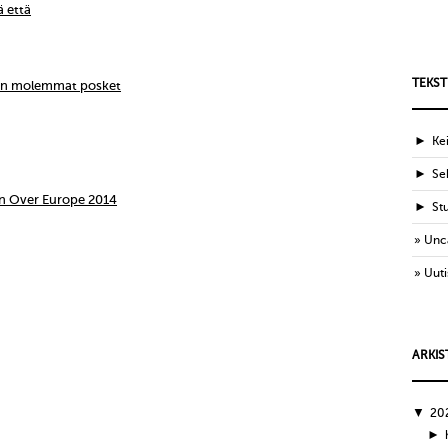
ä että
TEKST
ien molemmat posket
►
Ke
►
Sek
n Over Europe 2014
►
St
Unc
Uuti
ARKIS
▼
20
►