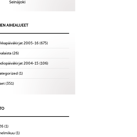
Seinäjoki
IEN AIHEALUEET
ikkapäiväkirjat 2005-16
(675)
alaista
(26)
udiopäiväkirjat 2004-15
(106)
ategorized
(1)
set
(351)
TO
26
(1)
helmikuu
(1)