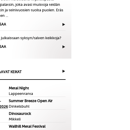
palatsin, joka avasi muistoja teidän
in ja teinivuosien tuolta puolen. Eräs
en ...
ISAA
 julkaistaan syksyn/talven keikkoja?
ISAA
AVAT KEIKAT
Metal Night
Lappeenranta
Summer Breeze Open Air
-
Dinkelsbuhl
.2026
Dinosaurock
Mikkeli
Wallhill Metal Festival