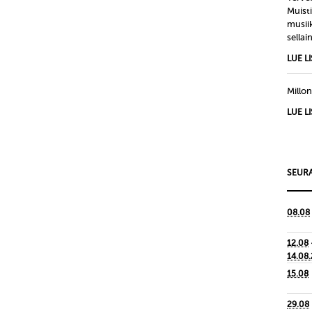
Muisti
musiik
sellain
LUE L
Millon
LUE L
SEURA
08.08
12.08
14.08
15.08
29.08