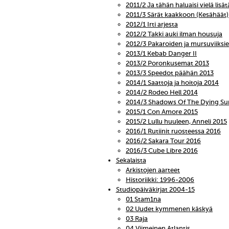
2011/2 Ja tähän haluaisi vielä lisät
2011/3 Särät kaakkoon (Kesähäät)
2012/1 Irti arjesta
2012/2 Takki auki ilman housuja
2012/3 Pakaroiden ja mursuviiks
2013/1 Kebab Danger II
2013/2 Poronkusemat 2013
2013/3 Speedot päähän 2013
2014/1 Saattoja ja hoitoja 2014
2014/2 Rodeo Hell 2014
2014/3 Shadows Of The Dying Su
2015/1 Con Amore 2015
2015/2 Lullu huuleen, Anneli 2015
2016/1 Rutiinit ruosteessa 2016
2016/2 Sakara Tour 2016
2016/3 Cube Libre 2016
Sekalaista
Arkistojen aarteet
Historiikki: 1996-2006
Studiopäiväkirjat 2004-15
01 Stam1na
02 Uudet kymmenen käskyä
03 Raja
04 Viimeinen Atlantis