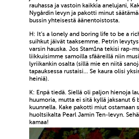
rauhassa ja vastoin kaikkia anelujani, Ka
Nygårdin levyn ja pakotti minut säätämä
bussin yhteisestä äänentoistosta.
H: It’s a lonely and boring life to be a ri
suihkut jäivät taaksemme. Petrin levytys 
varsin hauska. Jos Stam1na tekisi rap-mu
liikkuisimme samoilla sfääreillä niin musii
lyriikankin osalta (sillä mie en niitä sanoj
tapauksessa rustaisi… Se kaura olisi yks
heiniä).
K: Enpä tiedä. Siellä oli paljon hienoja la
huumoria, mutta ei sitä kyllä jaksanut 6 
kuunnella. Kake pakotti miut ostamaan 
huoltsikalta Pearl Jamin Ten-levyn. Seh
kamaa!