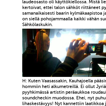
laudeosasto oli käyttökiellossa. Mistä li
kertoivat, ettei talon sähköt riittäneet 
samanaikaisesti baarin kylmäkaapistoa ja 
on siellä pohojammaalla kaikki vähän 
Sähkölaskukin.
H: Kuten Vaasassakin, Kauhajoella pääs
hommiin heti alkumetreillä. Ei ollut Jyri
pyyhkimässä artistin peräaukkoa roudau
soundcheckin muodossa. Ehei, nyt puhui
lihaskestävyys! Nyt kannettiin laatikkoa j