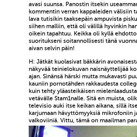
avasi suunsa. Panostin itsekin useamman
kommentin verran kappaleiden välisiin 
lava tutisikin taaksepäin ampuvista pisku
siihen malliin, että oli välillä hyvinkin h
oikein tapahtuu. Keikka oli kyllä ehdott
suoritukseni soitannollisesti tänä vuonna
aivan selvin päin!
H: Jätkät kuolasivat bäkkärin avonaises
näkyvää teinielokuvan naisnäyttelijää 
ajan. Sinänsä härski mutta mukavasti puu
kauniin pornotähden rakkaudesta college
kuin tehty yläasteikäisen mielenlaadust
vetävälle Stam1nalle. Sitä en muista, olik
televisio auki itse keikan aikana, sillä it
karjumaan hävyttömyyksiä mikrofoniin 
valkoviiniä. Vittu, tämä on maailman pa