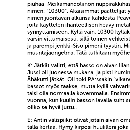
piuhaa! Meikämandoliinon nuppiräkkihä
nimen: ”10300”. Äkäisimmät päättelijät
nimen juontavan alkunsa kahdesta Peave
joita käyttelen ihanteellisen heavy met
synnyttämiseen. Kyllä vain. 10300 kylläk
varsin vittumaisesti, sillä toinen vehkei
ja parempi jenkki-Siso pimeni tyystin. Mi
muuntajaongelma. Tätä tutkitaan myöhe
K: Jätkät valitti, että basso on aivan liian
Jussi oli juonessa mukana, ja pisti humi
Ähäkutti jätkät! Oli toki PA:ssakin ”vika
bassot myös taakse, mutta kyllä vahvar
taisi olla normaalia kovemmalla. Ensimm
vuonna, kun kuulin basson lavalla suht se
oliko se hyvä juttu..
E: Antin välispiikit olivat jotain aivan o
tällä kertaa. Hymy kirposi huulilleni joka