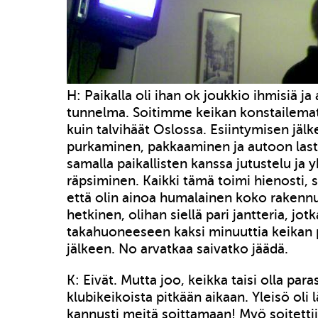
H: Paikalla oli ihan ok joukkio ihmisiä ja
tunnelma. Soitimme keikan konstailema
kuin talvihäät Oslossa. Esiintymisen jäl
purkaminen, pakkaaminen ja autoon las
samalla paikallisten kanssa jutustelu ja 
räpsiminen. Kaikki tämä toimi hienosti, sil
että olin ainoa humalainen koko rakennu
hetkinen, olihan siellä pari jantteria, jotk
takahuoneeseen kaksi minuuttia keikan
jälkeen. No arvatkaa saivatko jäädä.
K: Eivät. Mutta joo, keikka taisi olla pa
klubikeikoista pitkään aikaan. Yleisö oli
kannusti meitä soittamaan! Myö soitettii