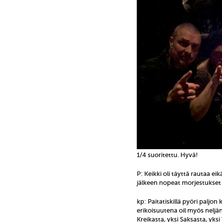
1/4 suoritettu. Hyvä!
P: Keikki oli täyttä rautaa eik
jälkeen nopeat morjestukset pa
kp: Paitatiskillä pyöri paljo
erikoisuutena oil myös neljän
Kreikasta, yksi Saksasta, yksi