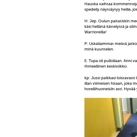
Hauska vaihtaa kommentteja m
spedeily näyttäytyy heille, 
H: Jep. Oulun paitatiskin meet
käsi hellänä kättelystä ja sil
Warrioreilla!
P: Uskaliaimmat meistä jatko
minä kuuntelen.
E: Tupa oli pullollaan. Anni 
Ihmeellinen keskiviikko.
kp: Jussi paikkasi loistavast
illan viimeisen hitaan, jok
hotellihuoneisiin asti. Hyvää