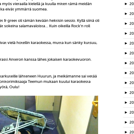
yös vieraalla kielellä ja kuulla miten tämä meidän
►
2
jotka eivät ymmärrä suomea.
►
2
 & greet oli tämän kevään hektisin sessio. Kyllä siinä oli
►
2
mät sokeina salamavaloista… Kuin oikeilla Rock’n roll
►
2
ivat vielä hotellin karaokessa, mutta kun sänky kutsuu,
►
2
►
2
varasti Anteron kanssa lähes jokaisen karaokevuoron.
►
2
►
20
i karkuteille lähteneen Huurun, ja meikämanne sai vetää
a monitorimiksaaja Teemun mukaan kuului karaokesta
►
2
 yötä, Oulu!
►
2
►
2
►
2
►
2
►
20