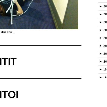
►
2
►
2
►
2
►
2
his shit...
►
2
►
2
►
2
TIT
►
2
►
19
►
19
TOI