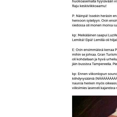
huoltoasemalla hyytävään vir
Raju keskiviikkoaamu!
P: Näinpä! Issekin heräsin en
hentoon syleilyyn. Otin ens
tiedossa oli monen monta tu
kp: Meikäläinen saapui Luzif
Lemiltä! Eipä! Lemillä oli hilja
E: Otin ensimmäistä kertaa Pl
mihin se johtaa. Gran Turism
oli kohdallaan ja hyvä urheilu
jäin bussista Tampereella. Ple
kp: Ennen viikonlopun soun
kiihdytysääniä (NÄÄÄÄÄÄÄ
nauttia hetken myös oikeast
viiksimies lasetteli kajareist