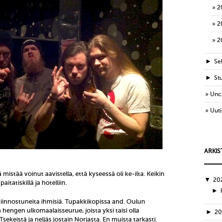
2
2
2
►
Sek
►
St
Unc
Uuti
ARKIS
ä mistää voinut aavistella, että kyseessä oli ke-ilta. Keikin
▼
20
itatiskillä ja hotelliin.
►
n kiinnostuneita ihmisiä. Tupakkikopissa and. Oulun
 hengen ulkomaalaisseurue, joista yksi taisi olla
►
2
 Tsekeistä ja neljäs jostain Norjasta. En muista tarkasti.