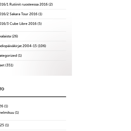
016/1 Rutiinit ruosteessa 2016
(2)
016/2 Sakara Tour 2016
(1)
016/3 Cube Libre 2016
(5)
alaista
(26)
udiopäiväkirjat 2004-15
(106)
ategorized
(1)
set
(351)
TO
26
(1)
helmikuu
(1)
025
(1)