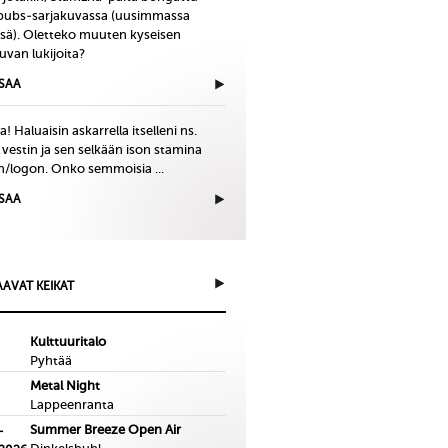
bubs-sarjakuvassa (uusimmassa
issä). Oletteko muuten kyseisen
uvan lukijoita?
ISAA
! Haluaisin askarrella itselleni ns.
 vestin ja sen selkään ison stamina
in/logon. Onko semmoisia ...
ISAA
AVAT KEIKAT
Kulttuuritalo
Pyhtää
Metal Night
Lappeenranta
Summer Breeze Open Air
-