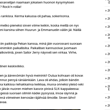
stattelijan naamaan jokaisen huonon kysymyksen
(
? Rock’n rollia!
2
ä tankista. Kerma kakussa oli pahaa, sokeritonta.
2
 melko pieneksi sitten viime keikin, koska meillä on nyt
2
eni karsina siihen Huurun ja Emmanuelin väliin jäi. Näillä
2
m
dettiin paikkoja Pekan kanssa, minä jäin vuorostani suoraan
2
inimikin paikallisilta. Paikalliset kannustivat juomaan
valkoviiniä, joten Sailor Jerry näytteli sen virkaa. Virhe,
2
2
linen keskiviikko.
2
n ja äärettömän hyvä meininki! Oulua kohtaan oli kovat
2
innut pettyä tänäänkään. Lava oli ahdas, jolloin bändin
a kaikista riehakkainta keikkaa, mutta onneksi yleisö teki
2
 jäivät nuoren miehen kasvot pitistä SLK-kappaleessa:
E
dgessä suoraan silmiin kädet pystyssä, intoa täynnä ja
että viimeinen kertosäe räjähtää ilmoille. Sitten lähti!
2
avaa.
2