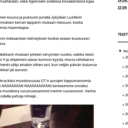
14.08
tsahätään, sekä Agentsien soidessa kovaäänisistä lujaa.
15.08
nen kuutta ja puksutin junalla Jykylään Luziferin
immäisen kerran läppärin mukaan reissuun, koska
ntia maantieajoa.
TEKST
erin mekaanisen kehräyksen luokse asiaan kuuluvasti
ista.
▼
Ke
eikkarin mukaan pitkien siirtymien vuoksi, vaikka tiesin
2
o V ja ohjaimeni saivat kunnon kyytiä, mutta viihdearvo
henki säilyi ainakin siihen asti, kun neljän päivän kuluttua
2
ikkari jäi autoon.
2
dtrackiksi muodostuvaa GT:n autojen loppumattomia
ÄÄ NÄÄÄÄÄÄÄN NÄÄÄÄÄÄÄÄÄN) kerkesimme onneksi
2
a musiikista tutustuessamme Irwinin tuotantoon. Vanha
2
a todella pahoja riimejä…
2
2
2