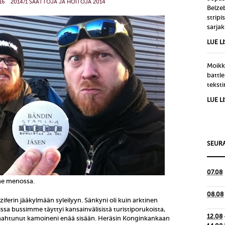
16
2014/1 SAATTOJA JA HOITOJA 2014
Belze
strip
sarjak
LUE L
Moikka
battle
tekst
LUE L
SEURA
07.08
me menossa.
08.08
Luziferin jääkylmään syleilyyn. Sänkyni oli kuin arktinen
oissa bussimme täyttyi kansainvälisistä turistiporukoista,
12.08
ä mahtunut kamoineni enää sisään. Heräsin Konginkankaan