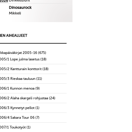
Dinkelsbuhl
.2026
Dinosaurock
Mikkeli
IEN AIHEALUEET
ikkapäiväkirjat 2005-16
(675)
005/1 Lope julma lasetus
(18)
005/2 Kantturain konttorit
(18)
005/3 Rieskaa tauluun
(11)
006/1 Kunnon menoa
(9)
006/2 Alaha skargeli rohjustaa
(24)
006/3 Kynnetyt pellot
(1)
006/4 Sakara Tour 06
(7)
007/1 Toukotyöt
(1)