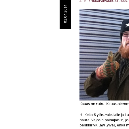
AIHE:
KEIKKAPÄIVÄKIRJAT 2005-
02.04.2014
Kauas on tultu. Kauas olem
H: Kello 6 ylös, taksi alle ja 
hauta. Vajosin painajaisiin, j
penkkirivit täyttyivät, enk