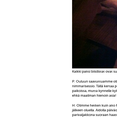
Kaikki paitsi biisilistat ovat
P: Ouluun saavuttuamme oli
nimmarisessio. Tällä kertaa p
paikoissa, mutta kynnelle k
ehkä maailman hienoin asia!
H: Olimme hetken kuin aito R
jälkeen oluella. Aidolla päivä
parivaljakkona suoraan haast