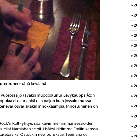
2
2
2
2
2
2
2
2
 suurentuneet tänä keväänä.
2
 vuorossa jo tavaksi muodostunut Levykauppa Äx:n
2
opulaa ei ollut ehkä niin paljon kuin jossain muissa
ykenevät olivat sitäkin innokkaampia. Innostuminen on
2
2
ock’n Roll -yhtye, sillä kävimme nimmarisessioiden
2
oluella! Namiahan se oli. Lisäksi kiidimme Emilin kanssa
ateltaviksi Qstockin nettiporukalle. Teemana oli
2