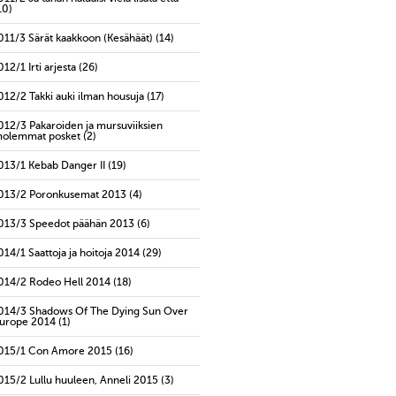
10)
011/3 Särät kaakkoon (Kesähäät)
(14)
012/1 Irti arjesta
(26)
012/2 Takki auki ilman housuja
(17)
012/3 Pakaroiden ja mursuviiksien
olemmat posket
(2)
013/1 Kebab Danger II
(19)
013/2 Poronkusemat 2013
(4)
013/3 Speedot päähän 2013
(6)
014/1 Saattoja ja hoitoja 2014
(29)
014/2 Rodeo Hell 2014
(18)
014/3 Shadows Of The Dying Sun Over
urope 2014
(1)
015/1 Con Amore 2015
(16)
015/2 Lullu huuleen, Anneli 2015
(3)