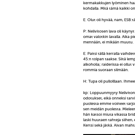
kermakakkujen lyöminen haa
kohdalla. Mitä tämä kaikki on
E: Olut oli hyvää, nam, ESB:t
P: Nelivitosen lava oli käynyt
omat valotkin lavalla. Aika pi
mennään, ei mikään muutu.
E: Paitsi tällä kerralla vaih
45:n tolpan taakse. Siitä lemp
alkoholia; raiderissa ei ollut 
rommia suoraan silmään.
H: Tupa oli pullolllaan. Ihmee
kp: Loppuunmyyty Nelivitone
odotukset, eikä onneksi tarv
puolesta emme voineet tarjot
sen meidän puolesta. Mieleen
hän katsoi miuta vikassa bri
laski huutaen tahteja siihen, 
Kertsi sekä jätkä. Aivan maht