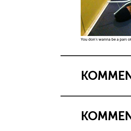
You don't wanna be a part of t
KOMMEN
KOMMEN