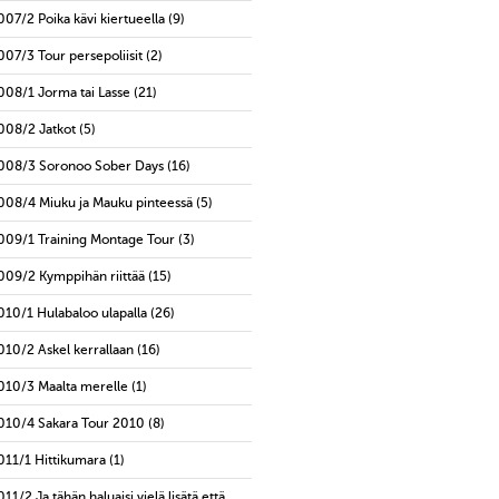
007/2 Poika kävi kiertueella
(9)
007/3 Tour persepoliisit
(2)
008/1 Jorma tai Lasse
(21)
008/2 Jatkot
(5)
008/3 Soronoo Sober Days
(16)
008/4 Miuku ja Mauku pinteessä
(5)
009/1 Training Montage Tour
(3)
009/2 Kymppihän riittää
(15)
010/1 Hulabaloo ulapalla
(26)
010/2 Askel kerrallaan
(16)
010/3 Maalta merelle
(1)
010/4 Sakara Tour 2010
(8)
011/1 Hittikumara
(1)
011/2 Ja tähän haluaisi vielä lisätä että