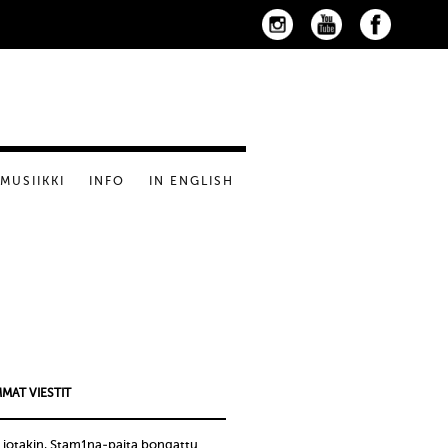
MUSIIKKI
INFO
IN ENGLISH
MAT VIESTIT
 jotakin, Stam1na-paita bongattu