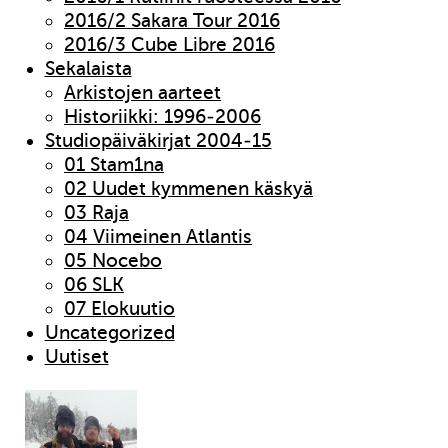
2016/2 Sakara Tour 2016
2016/3 Cube Libre 2016
Sekalaista
Arkistojen aarteet
Historiikki: 1996-2006
Studiopäiväkirjat 2004-15
01 Stam1na
02 Uudet kymmenen käskyä
03 Raja
04 Viimeinen Atlantis
05 Nocebo
06 SLK
07 Elokuutio
Uncategorized
Uutiset