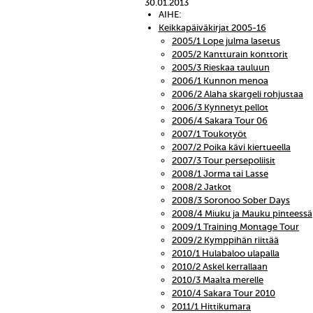
30.01.2013
AIHE:
Keikkapäiväkirjat 2005-16
2005/1 Lope julma lasetus
2005/2 Kantturain konttorit
2005/3 Rieskaa tauluun
2006/1 Kunnon menoa
2006/2 Alaha skargeli rohjustaa
2006/3 Kynnetyt pellot
2006/4 Sakara Tour 06
2007/1 Toukotyöt
2007/2 Poika kävi kiertueella
2007/3 Tour persepoliisit
2008/1 Jorma tai Lasse
2008/2 Jatkot
2008/3 Soronoo Sober Days
2008/4 Miuku ja Mauku pinteessä
2009/1 Training Montage Tour
2009/2 Kymppihän riittää
2010/1 Hulabaloo ulapalla
2010/2 Askel kerrallaan
2010/3 Maalta merelle
2010/4 Sakara Tour 2010
2011/1 Hittikumara