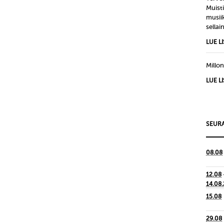
Muisti
musiik
sellain
LUE L
Millon
LUE L
SEURA
08.08
12.08
14.08
15.08
29.08