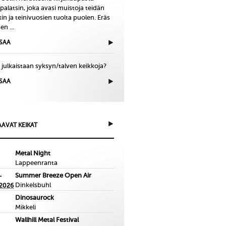
palatsin, joka avasi muistoja teidän
in ja teinivuosien tuolta puolen. Eräs
en ...
ISAA
 julkaistaan syksyn/talven keikkoja?
ISAA
AVAT KEIKAT
Metal Night
Lappeenranta
Summer Breeze Open Air
-
Dinkelsbuhl
.2026
Dinosaurock
Mikkeli
Wallhill Metal Festival