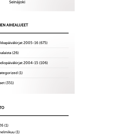
Seinäjoki
IEN AIHEALUEET
ikkapäiväkirjat 2005-16
(675)
alaista
(26)
udiopäiväkirjat 2004-15
(106)
ategorized
(1)
set
(351)
TO
26
(1)
helmikuu
(1)