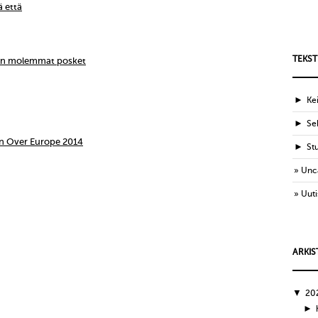
ä että
TEKST
ien molemmat posket
►
Ke
►
Sek
n Over Europe 2014
►
St
Unc
Uuti
ARKIS
▼
20
►