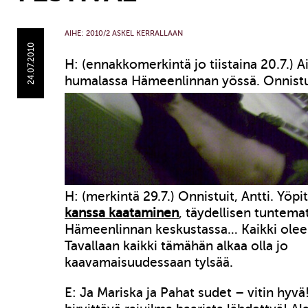
AIHE:
2010/2 ASKEL KERRALLAAN
24.07.2010
H: (ennakkomerkintä jo tiistaina 20.7.) Ai
humalassa Hämeenlinnan yössä. Onnist
H: (merkintä 29.7.) Onnistuit, Antti. Yöpi
kanssa kaataminen
, täydellisen tuntema
Hämeenlinnan keskustassa… Kaikki oleel
Tavallaan kaikki tämähän alkaa olla jo
kaavamaisuudessaan tylsää.
E: Ja Mariska ja Pahat sudet – vitin hyvä