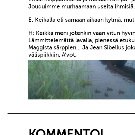
Jouduimme murhaamaan useita ihmisiä, p
E: Keikalla oli samaan aikaan kylmä, mu
H: Keikka meni jotenkin vaan vitun hyvin.
Lämmittelemättä lavalla, pienessä etuk
Maggista särppien… Ja Jean Sibelius jok
välispiikkiin. A’vot.
KOMMENTOI