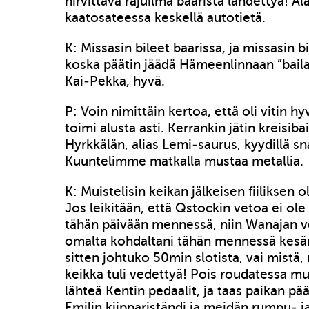
hirvittävä rajuilma baarista lähdettyä! A
kaatosateessa keskellä autotietä.
K: Missasin bileet baarissa, ja missasin b
koska päätin jäädä Hämeenlinnaan ”bail
Kai-Pekka, hyvä.
P: Voin nimittäin kertoa, että oli vitin
toimi alusta asti. Kerrankin jätin kreisibai
Hyrkkälän, alias Lemi-saurus, kyydillä sn
Kuuntelimme matkalla mustaa metallia.
K: Muistelisin keikan jälkeisen fiiliksen o
Jos leikitään, että Qstockin vetoa ei ole
tähän päivään mennessä, niin Wanajan ve
omalta kohdaltani tähän mennessä kesän
sitten johtuko 50min slotista, vai mistä,
keikka tuli vedettyä! Pois roudatessa m
lähteä Kentin pedaalit, ja taas paikan pä
Emilin kiippariständi ja meidän rumpu- ja