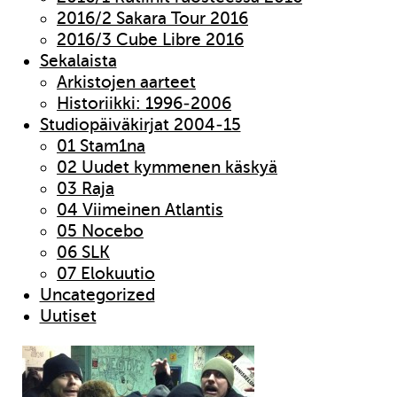
2016/2 Sakara Tour 2016
2016/3 Cube Libre 2016
Sekalaista
Arkistojen aarteet
Historiikki: 1996-2006
Studiopäiväkirjat 2004-15
01 Stam1na
02 Uudet kymmenen käskyä
03 Raja
04 Viimeinen Atlantis
05 Nocebo
06 SLK
07 Elokuutio
Uncategorized
Uutiset