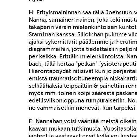
H: Erityismaininnan saa tällä Joensuun s
Nanna, samainen nainen, joka teki muu
takaperin varsin mielenkiintoisen kuntot
Stam1nan kanssa. Silloinhan puimme vii
ajaksi sykemittarit päällemme ja herut
diagrammeihin, jotta tiedettäisiin paljon
per keikka. Erittäin mielenkiintoista. Nann
back, tällä kertaa ”pelkän” fysioterapeuti
Hierontapöydät nitisivät kun jo perjanta
entistä traumatisoituneempia niskahartioi
selkälihaksia teippailtiin & paineltiin renn
myös mm. toinen koipi säärestä paskana,
edellisviikonloppuna rumpuraiseriin. N
ne vammaisetkin menevät, kun tarpeksi p
E: Nannahan voisi vääntää meistä oike
kaavan mukaan tutkimusta. Vuositasolla 
jänteet ja vastaavat eivät kyllä voi kestä