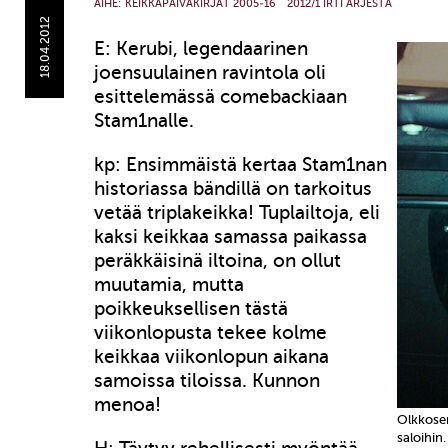
AIHE:
KEIKKAPÄIVÄKIRJAT 2005-16
2012/1 IRTI ARJESTA
18.04.2012
E: Kerubi, legendaarinen
joensuulainen ravintola oli
esittelemässä comebackiaan
Stam1nalle.
kp: Ensimmäistä kertaa Stam1nan
historiassa bändillä on tarkoitus
vetää triplakeikka! Tuplailtoja, eli
kaksi keikkaa samassa paikassa
peräkkäisinä iltoina, on ollut
muutamia, mutta
poikkeuksellisen tästä
viikonlopusta tekee kolme
keikkaa viikonlopun aikana
samoissa tiloissa. Kunnon
menoa!
Olkkose
saloihin.