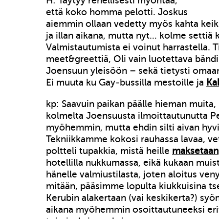
H: Täytyy rehellisesti myöntää,
että koko homma pelotti. Joskus
aiemmin ollaan vedetty myös kahta kei
ja illan aikana, mutta nyt… kolme settiä
Valmistautumista ei voinut harrastella. T
meet&greettiä, Oli vain luotettava bändi
Joensuun yleisöön – sekä tietysti omaan
Ei muuta ku Gay-bussilla mestoille ja
Kak
kp: Saavuin paikan päälle hieman muita,
kolmelta Joensuusta ilmoittautunutta P
myöhemmin, mutta ehdin silti aivan hyv
Tekniikkamme kokosi rauhassa lavaa, vet
poltteli tupakkia, mistä heille
maksetaan
hotellilla nukkumassa, eikä kukaan muis
hänelle valmiustilasta, joten aloitus venyi
mitään, pääsimme lopulta kiukkuisina tsek
Kerubin alakertaan (vai keskikerta?) sy
aikana myöhemmin osoittautuneeksi eritt