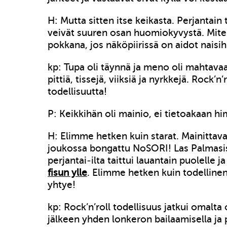
H: Mutta sitten itse keikasta. Perjantain t
veivät suuren osan huomiokyvystä. Miten
pokkana, jos näköpiirissä on aidot naisi
kp: Tupa oli täynnä ja meno oli mahtavaa
pittiä, tissejä, viiksiä ja nyrkkejä. Rock’n’
todellisuutta!
P: Keikkihän oli mainio, ei tietoakaan h
H: Elimme hetken kuin starat. Mainittava
joukossa bongattu NoSORI! Las Palmasis
perjantai-ilta taittui lauantain puolelle ja
fisun ylle
. Elimme hetken kuin todellinen 
yhtye!
kp: Rock’n’roll todellisuus jatkui omalta 
jälkeen yhden lonkeron bailaamisella ja p