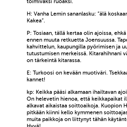
toimivaksi ruoaksi.
H: Vanha Lemin sananlasku: ”älä koskaa
Kakea”.
P: Tosiaan, tällä kertaa olin ajoissa, ehk
ennen muuta retkuetta Joensuussa. Tapo
kahvittelun, kaupungilla pyörimisen ja u
tutustumisen merkeissä. Kitarahihnani vä
on tärkeintä kitarassa.
E: Turkoosi on kevään muotiväri. Tsekk
kannet!
kp: Keikka pääsi alkamaan ihailtavan ajoi
On helevetin hienoa, että keikkapaikat i
alkavat aikaistaa soittoaikoja. Kuopion 
pitkään kiinni kello kymmenen soittoaja
muita paikkoja on liittynyt tähän käytä
Hyvä!