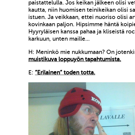
paistattelulla. Jos keikan jälkeen olisi 
kautta, niin huomisen teinikeikan olisi s
istuen. Ja veikkaan, ettei nuoriso olisi a
kovinkaan paljon. Hipsimme häntä koipien 
Hyyryläisen kanssa pahaa ja kliseistä ro
karkuun, unten maille…
H: Meninkö mie nukkumaan? On jotenk
muistikuva loppuyön tapahtumista.
E:
”Erilainen” toden totta.