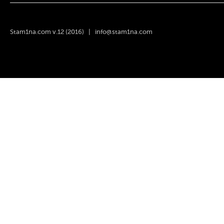
Stam1na.com v.12 (2016) |
info@stam1na.com