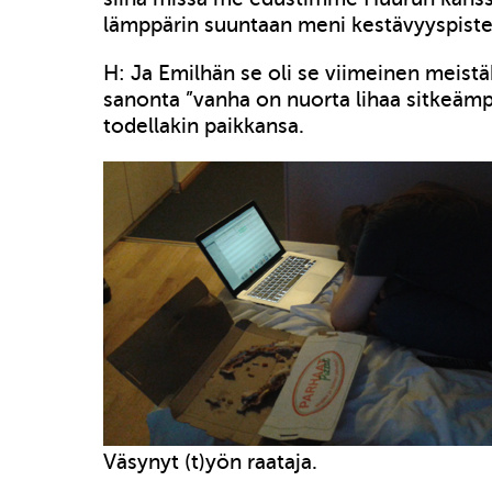
lämppärin suuntaan meni kestävyyspisteet
H: Ja Emilhän se oli se viimeinen meistäk
sanonta ”vanha on nuorta lihaa sitkeämp
todellakin paikkansa.
Väsynyt (t)yön raataja.