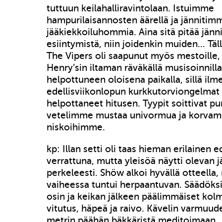
tuttuun keilahalliravintolaan. Istuimme
hampurilaisannosten äärellä ja jännitim
jääkiekkoiluhommia. Aina sitä pitää jänni
esiintymistä, niin joidenkin muiden… Täl
The Vipers oli saapunut myös mestoille, 
Henry’sin iltaman räväkällä musisoinnillaa
helpottuneen oloisena paikalla, sillä ilme
edellisviikonlopun kurkkutorviongelmat 
helpottaneet hitusen. Tyypit soittivat p
vetelimme mustaa univormua ja korvamo
niskoihimme.
kp: Illan setti oli taas hieman erilainen 
verrattuna, mutta yleisöä näytti olevan j
perkeleesti. Shöw alkoi hyvällä otteella,
vaiheessa tuntui herpaantuvan. Säädöks
osin ja keikan jälkeen päälimmäiset kolm
vitutus, häpeä ja raivo. Kävelin varmuud
metrin päähän bäkkäristä meditoimaan…