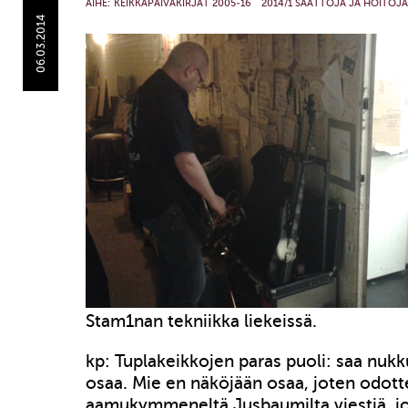
AIHE:
KEIKKAPÄIVÄKIRJAT 2005-16
2014/1 SAATTOJA JA HOITOJA
06.03.2014
Stam1nan tekniikka liekeissä.
kp: Tuplakeikkojen paras puoli: saa nukk
osaa. Mie en näköjään osaa, joten odotte
aamukymmeneltä Jusbaumilta viestiä, jos