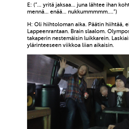
E: (”… yritä jaksaa… juna lähtee ihan ko
mennä… enää… nukkummmmm….”)
H: Oli hiihtoloman aika. Päätin hiihtää, e
Lappeenrantaan. Brain slaalom. Olympo
takaperin nestemäisin luikkarein. Laskia
ylärinteeseen viikkoa liian aikaisin.