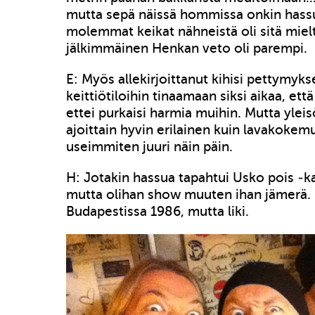
mutta sepä näissä hommissa onkin hass
molemmat keikat nähneistä oli sitä mielt
jälkimmäinen Henkan veto oli parempi.
E: Myös allekirjoittanut kihisi pettymykse
keittiötiloihin tinaamaan siksi aikaa, ett
ettei purkaisi harmia muihin. Mutta yle
ajoittain hyvin erilainen kuin lavakokem
useimmiten juuri näin päin.
H: Jotakin hassua tapahtui Usko pois -k
mutta olihan show muuten ihan jämerä. 
Budapestissa 1986, mutta liki.