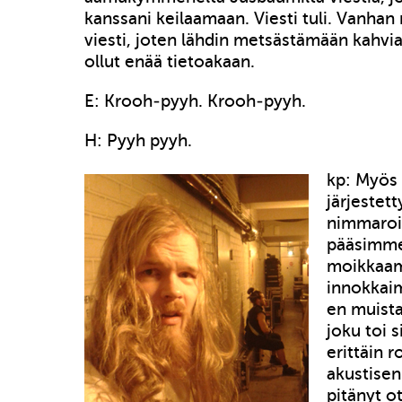
kanssani keilaamaan. Viesti tuli. Vanhan
viesti, joten lähdin metsästämään kahvia
ollut enää tietoakaan.
E: Krooh-pyyh. Krooh-pyyh.
H: Pyyh pyyh.
kp: Myös
järjestett
nimmaroin
pääsimme
moikkaa
innokkaim
en muista
joku toi 
erittäin 
akustisen 
pitänyt o