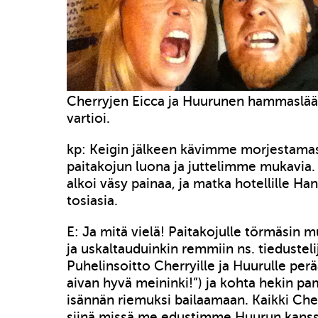
Cherryjen Eicca ja Huurunen hammaslää
vartioi.
kp: Keigin jälkeen kävimme morjestamas
paitakojun luona ja juttelimme mukavia.
alkoi väsy painaa, ja matka hotellille Han
tosiasia.
E: Ja mitä vielä! Paitakojulle törmäsin mu
ja uskaltauduinkin remmiin ns. tiedustelij
Puhelinsoitto Cherryille ja Huurulle perä
aivan hyvä meininki!”) ja kohta hekin p
isännän riemuksi bailaamaan. Kaikki Cher
siinä missä me edustimme Huurun kanss