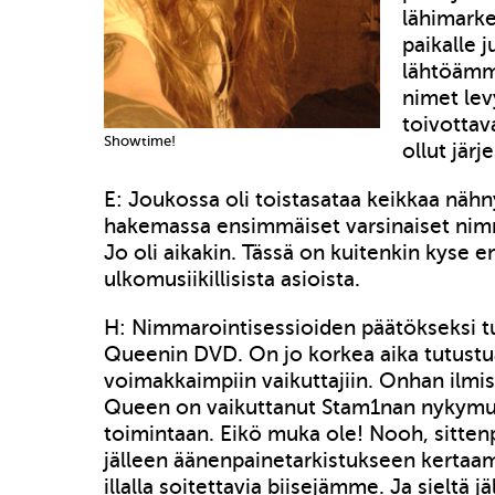
lähimarket
paikalle 
lähtöämm
nimet lev
toivottava
Showtime!
ollut järj
E: Joukossa oli toistasataa keikkaa nähny
hakemassa ensimmäiset varsinaiset nimm
Jo oli aikakin. Tässä on kuitenkin kyse 
ulkomusiikillisista asioista.
H: Nimmarointisessioiden päätökseksi tu
Queenin DVD. On jo korkea aika tutust
voimakkaimpiin vaikuttajiin. Onhan ilmi
Queen on vaikuttanut Stam1nan nykym
toimintaan. Eikö muka ole! Nooh, sittenp
jälleen äänenpainetarkistukseen kerta
illalla soitettavia biisejämme. Ja sieltä jä