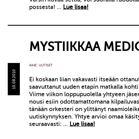
possesta! …
Lue lisaa!
MYSTIIKKAA MEDI
AIHE:
UUTISET
10.08.2010
Ei koskaan liian vakavasti itseään ottanu
saavuttanut uuden etapin matkalla kohti
Viime viikon loppupuolella yhtyeen jäse
nousi esiin odottamattomana kilpailuva
tänään orkesteri on ylittänyt naamioleike
uutiskynnyksen. Yhtye arvioi omaa käsi
seuraavasti: …
Lue lisaa!