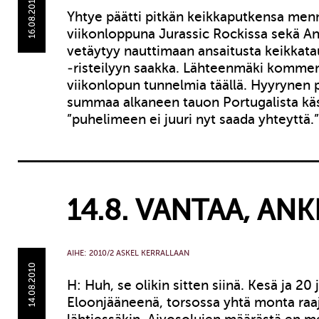
16.08.2010
Yhtye päätti pitkän keikkaputkensa me
viikonloppuna Jurassic Rockissa sekä An
vetäytyy nauttimaan ansaitusta keikkat
-risteilyyn saakka. Lähteenmäki kommen
viikonlopun tunnelmia täällä. Hyyrynen 
summaa alkaneen tauon Portugalista käs
”puhelimeen ei juuri nyt saada yhteyttä.
14.8. VANTAA, A
AIHE:
2010/2 ASKEL KERRALLAAN
14.08.2010
H: Huh, se olikin sitten siinä. Kesä ja 20 
Eloonjääneenä, torsossa yhtä monta raaja