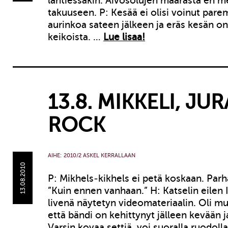
lähtiessäkin. Aivosolujen määrästä en m
takuuseen. P: Kesää ei olisi voinut pare
aurinkoa sateen jälkeen ja eräs kesän o
keikoista. …
Lue lisaa!
13.8. MIKKELI, JU
ROCK
AIHE:
2010/2 ASKEL KERRALLAAN
13.08.2010
P: Mikhels-kikhels ei petä koskaan. Parh
”Kuin ennen vanhaan.” H: Katselin eilen 
livenä näytetyn videomateriaalin. Oli 
että bändi on kehittynyt jälleen kevään j
Varsin kovaa settiä, voi suoralla ruodoll