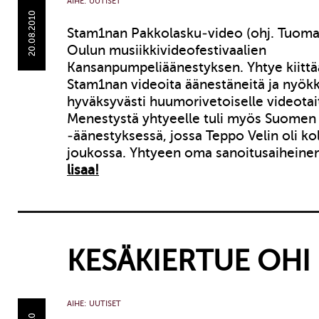
AIHE:
UUTISET
20.08.2010
Stam1nan Pakkolasku-video (ohj. Tuomas
Oulun musiikkivideofestivaalien
Kansanpumpeliäänestyksen. Yhtye kiittä
Stam1nan videoita äänestäneitä ja nyökk
hyväksyvästi huumorivetoiselle videotai
Menestystä yhtyeelle tuli myös Suomen 
-äänestyksessä, jossa Teppo Velin oli k
joukossa. Yhtyeen oma sanoitusaiheinen
lisaa!
KESÄKIERTUE OHI
AIHE:
UUTISET