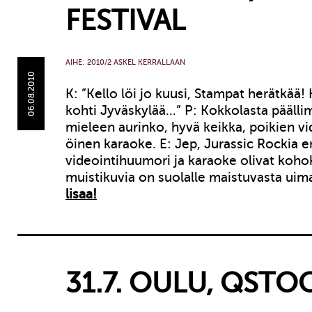
FESTIVAL
AIHE:
2010/2 ASKEL KERRALLAAN
06.08.2010
K: ”Kello löi jo kuusi, Stampat herätkää!
kohti Jyväskylää…” P: Kokkolasta päälli
mieleen aurinko, hyvä keikka, poikien vi
öinen karaoke. E: Jep, Jurassic Rockia 
videointihuumori ja karaoke olivat koho
muistikuvia on suolalle maistuvasta ui
lisaa!
31.7. OULU, QSTO