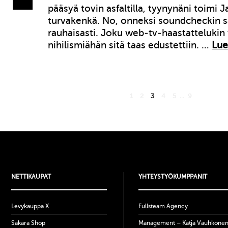
pääsyä tovin asfaltilla, tyynynäni toimi 
turvakenkä. No, onneksi soundcheckin s
rauhaisasti. Joku web-tv-haastattelukin t
nihilismiähän sitä taas edustettiin. …
Lue
1
2
3
4
5
...
9
NETTIKAUPAT
YHTEYSTYÖKUMPPANIT
Levykauppa X
Fullsteam Agency
Sakara Shop
Management – Katja Vauhkone