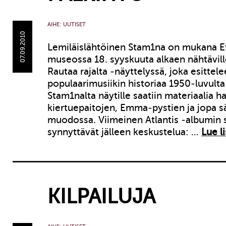
AIHE:
UUTISET
07.09.2010
Lemiläislähtöinen Stam1na on mukana Et
museossa 18. syyskuuta alkaen nähtävill
Rautaa rajalta -näyttelyssä, joka esittele
populaarimusiikin historiaa 1950-luvulta
Stam1nalta näytille saatiin materiaalia h
kiertuepaitojen, Emma-pystien ja jopa s
muodossa. Viimeinen Atlantis -albumin 
synnyttävät jälleen keskustelua: …
Lue l
KILPAILUJA