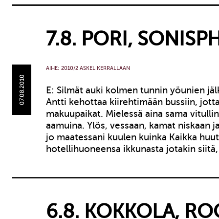
7.8. PORI, SONISP
AIHE:
2010/2 ASKEL KERRALLAAN
07.08.2010
E: Silmät auki kolmen tunnin yöunien jäl
Antti kehottaa kiirehtimään bussiin, jot
makuupaikat. Mielessä aina sama vitulli
aamuina. Ylös, vessaan, kamat niskaan ja
jo maatessani kuulen kuinka Kaikka huu
hotellihuoneensa ikkunasta jotakin siitä
6.8. KOKKOLA, RO