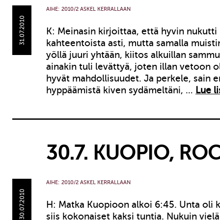
AIHE:
2010/2 ASKEL KERRALLAAN
31.07.2010
K: Meinasin kirjoittaa, että hyvin nukutti
kahteentoista asti, mutta samalla muist
yöllä juuri yhtään, kiitos alkuillan sam
ainakin tuli levättyä, joten illan vetoon 
hyvät mahdollisuudet. Ja perkele, sain 
hyppäämistä kiven sydämeltäni, …
Lue li
30.7. KUOPIO, R
AIHE:
2010/2 ASKEL KERRALLAAN
30.07.2010
H: Matka Kuopioon alkoi 6:45. Unta oli 
siis kokonaiset kaksi tuntia. Nukuin viel