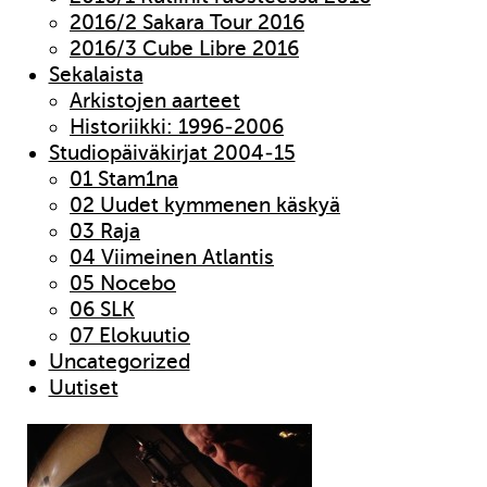
2016/2 Sakara Tour 2016
2016/3 Cube Libre 2016
Sekalaista
Arkistojen aarteet
Historiikki: 1996-2006
Studiopäiväkirjat 2004-15
01 Stam1na
02 Uudet kymmenen käskyä
03 Raja
04 Viimeinen Atlantis
05 Nocebo
06 SLK
07 Elokuutio
Uncategorized
Uutiset