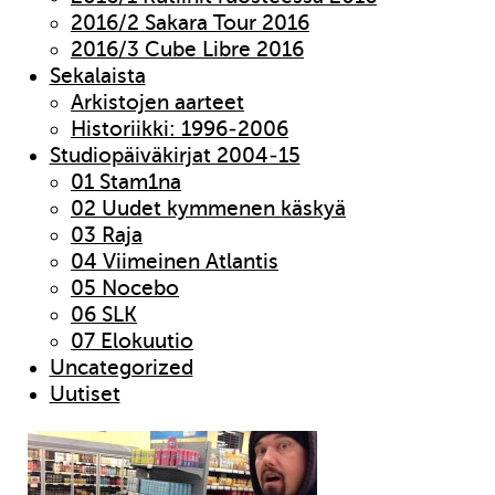
2016/2 Sakara Tour 2016
2016/3 Cube Libre 2016
Sekalaista
Arkistojen aarteet
Historiikki: 1996-2006
Studiopäiväkirjat 2004-15
01 Stam1na
02 Uudet kymmenen käskyä
03 Raja
04 Viimeinen Atlantis
05 Nocebo
06 SLK
07 Elokuutio
Uncategorized
Uutiset