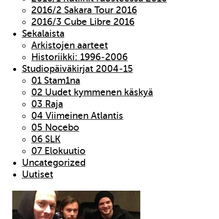
2016/2 Sakara Tour 2016
2016/3 Cube Libre 2016
Sekalaista
Arkistojen aarteet
Historiikki: 1996-2006
Studiopäiväkirjat 2004-15
01 Stam1na
02 Uudet kymmenen käskyä
03 Raja
04 Viimeinen Atlantis
05 Nocebo
06 SLK
07 Elokuutio
Uncategorized
Uutiset