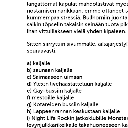
langattomat kapulat mahdollistivat myö
nostamisen narikkaan: emme ottaneet t
kummempaa stressiä. Bullhorniin juonta
saikin töpselin takaisin seinään tuota pi
ihan vittuillakseen vielä yhden kipaleen.
Sitten siirryttiin sivummalle, aikajärjest
seuraavasti:
a) kaljalle
b) saunaan kaljalle
c) Saimaaseen uimaan
d) Ylex:n livehaastatteluun kaljalle
e) Gay-bussiin kaljalle
f) mestoille kaljalle
g) Kotareiden bussiin kaljalle
h) Lappeenrannan keskustaan kaljalle
i) Night Life Rockin jatkoklubille Monster
levynjulkkarikeikalle takahuoneeseen kal