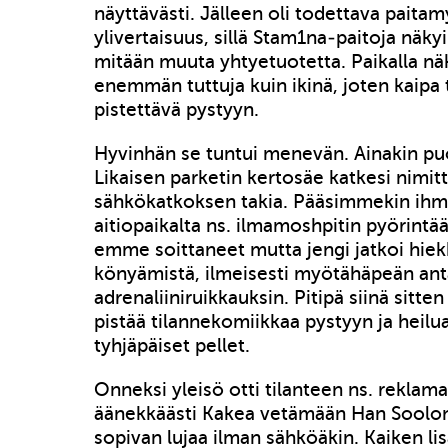
näyttävästi. Jälleen oli todettava pait
ylivertaisuus, sillä Stam1na-paitoja nä
mitään muuta yhtyetuotetta. Paikalla n
enemmän tuttuja kuin ikinä, joten kaipa
pistettävä pystyyn.
Hyvinhän se tuntui menevän. Ainakin puo
Likaisen parketin kertosäe katkesi nimitt
sähkökatkoksen takia. Pääsimmekin ih
aitiopaikalta ns. ilmamoshpitin pyörintä
emme soittaneet mutta jengi jatkoi hiek
könyämistä, ilmeisesti myötähäpeän an
adrenaliiniruikkauksin. Pitipä siinä sitt
pistää tilannekomiikkaa pystyyn ja heilua
tyhjäpäiset pellet.
Onneksi yleisö otti tilanteen ns. reklama
äänekkäästi Kakea vetämään Han Soolo
sopivan lujaa ilman sähköäkin. Kaiken l