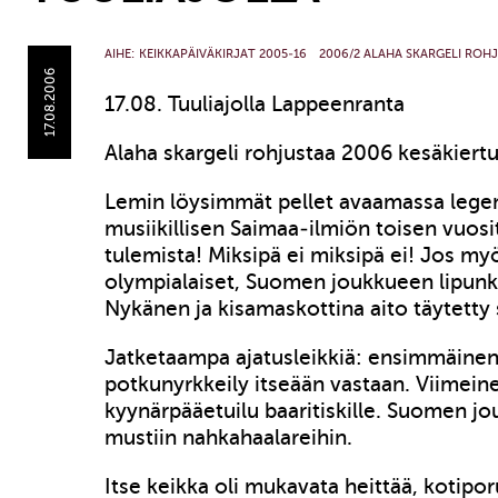
AIHE:
KEIKKAPÄIVÄKIRJAT 2005-16
2006/2 ALAHA SKARGELI ROH
17.08.2006
17.08. Tuuliajolla Lappeenranta
Alaha skargeli rohjustaa 2006 kesäkiert
Lemin löysimmät pellet avaamassa lege
musiikillisen Saimaa-ilmiön toisen vuos
tulemista! Miksipä ei miksipä ei! Jos myö
olympialaiset, Suomen joukkueen lipunka
Nykänen ja kisamaskottina aito täytetty 
Jatketaampa ajatusleikkiä: ensimmäinen k
potkunyrkkeily itseään vastaan. Viimeinen
kyynärpääetuilu baaritiskille. Suomen j
mustiin nahkahaalareihin.
Itse keikka oli mukavata heittää, kotipo