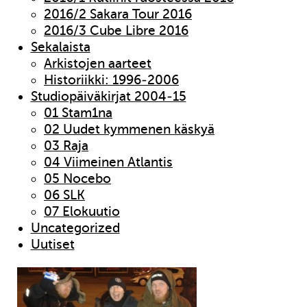
2016/2 Sakara Tour 2016
2016/3 Cube Libre 2016
Sekalaista
Arkistojen aarteet
Historiikki: 1996-2006
Studiopäiväkirjat 2004-15
01 Stam1na
02 Uudet kymmenen käskyä
03 Raja
04 Viimeinen Atlantis
05 Nocebo
06 SLK
07 Elokuutio
Uncategorized
Uutiset