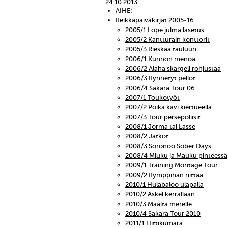
24.10.2013
AIHE:
Keikkapäiväkirjat 2005-16
2005/1 Lope julma lasetus
2005/2 Kantturain konttorit
2005/3 Rieskaa tauluun
2006/1 Kunnon menoa
2006/2 Alaha skargeli rohjustaa
2006/3 Kynnetyt pellot
2006/4 Sakara Tour 06
2007/1 Toukotyöt
2007/2 Poika kävi kiertueella
2007/3 Tour persepoliisit
2008/1 Jorma tai Lasse
2008/2 Jatkot
2008/3 Soronoo Sober Days
2008/4 Miuku ja Mauku pinteessä
2009/1 Training Montage Tour
2009/2 Kymppihän riittää
2010/1 Hulabaloo ulapalla
2010/2 Askel kerrallaan
2010/3 Maalta merelle
2010/4 Sakara Tour 2010
2011/1 Hittikumara