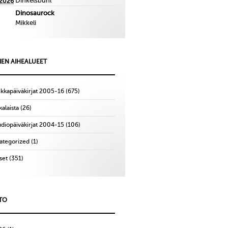
Dinkelsbuhl
.2026
Dinosaurock
Mikkeli
IEN AIHEALUEET
ikkapäiväkirjat 2005-16
(675)
alaista
(26)
udiopäiväkirjat 2004-15
(106)
ategorized
(1)
set
(351)
TO