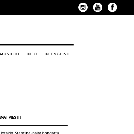
MUSIIKKI
INFO
IN ENGLISH
MAT VIESTIT
 jotakin, Stam1na-paita bongattu