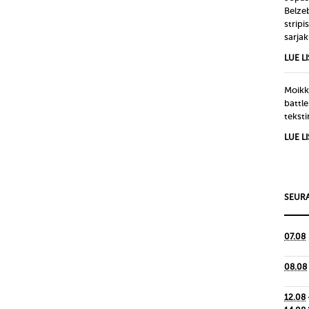
Belze
strip
sarjak
LUE L
Moikka
battle
tekst
LUE L
SEURA
07.08
08.08
12.08