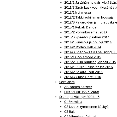
2011/2 Ja tähän haluaisi vielä lisät
2011/3 Särät kaakkoon (Kesähäät)
2012/1 Irti arjesta
2012/2 Takki auki ilman housuja
2012/3 Pakaroiden ja mursuviiks
2013/1 Kebab Danger II
2013/2 Poronkusemat 2013
2013/3 Speedot päähän 2013
2014/1 Saattoja ja hoitoja 2014
2014/2 Rodeo Hell 2014
2014/3 Shadows Of The Dying Su
2015/1 Con Amore 2015
2015/2 Lullu huuleen, Anneli 2015
2016/1 Rutiinit ruosteessa 2016
2016/2 Sakara Tour 2016
2016/3 Cube Libre 2016
Sekalaista
Arkistojen aarteet
Historiikki: 1996-2006
Studiopäiväkirjat 2004-15
01 Stam1na
02 Uudet kymmenen käskyä
03 Raja
04 Viimeinen Atlantis