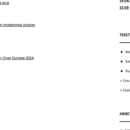
14.08
ä että
15.08
ien molemmat posket
TEKST
►
Ke
n Over Europe 2014
►
Sek
►
St
Unc
Uuti
ARKIS