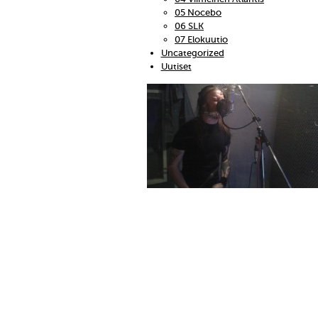
05 Nocebo
06 SLK
07 Elokuutio
Uncategorized
Uutiset