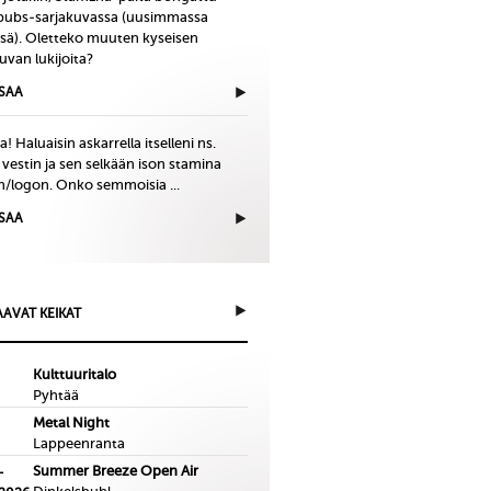
bubs-sarjakuvassa (uusimmassa
issä). Oletteko muuten kyseisen
uvan lukijoita?
ISAA
! Haluaisin askarrella itselleni ns.
 vestin ja sen selkään ison stamina
in/logon. Onko semmoisia ...
ISAA
AVAT KEIKAT
Kulttuuritalo
Pyhtää
Metal Night
Lappeenranta
Summer Breeze Open Air
-