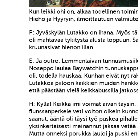
Kun leikki ohi on, alkaa todellinen toimi
Hieho ja Hyyryin, ilmoittautuen valmiut
P: Jyväskylän Lutakko on ihana. Myös t
oli mahtavaa tykitystä alusta loppuun. Sau
kruunasivat hienon illan.
E: Ja outro. Lemmenlaivan tunnusmusiikk
Noseppo laulaa Baywatchin tunnuskappa
oli, todella hauskaa. Kunhan eivät nyt ra
Lutakkoa piiloon kaikkien muiden hankk
että päästään vielä keikkabussilla jatkos
H: Kyllä! Keikka imi voimat aivan täysin.
flunssanperkele veti voiton oikein kunno
saanut, ääntä oli täysi työ puskea pihalle
yksinkertaisesti meinannut jaksaa vetää 
Mutta onneksi porukka lauloi ja puski en