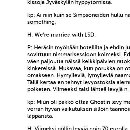
kissoja Jyväskylän hyppytornissa.
kp: Ai niin kuin se Simpsoneiden hullu n
something.
H: We’re married with LSD.
P: Heräsin myöhään hotellilta ja ehdin juu
sovittuun nimmarisessioon kolmeksi. Ed
väen paljoutta näissä keikkipäivien ratok
kinkereissä. Mukavaa, kun porukka on o
omakseen. Hymyileviä, lymyileviä naamo
Tällä kertaa en tehnyt levyostoksia aiem
poiketen. Viimeeksi taisi lähteä levyjä n.
kp: Miun oli pakko ottaa Ghostin levy m
verran hyvän vaikutuksen silloin taannoin
läppäristä.
H: Viimeksi pöllin levyjä noin 70 eurolla.