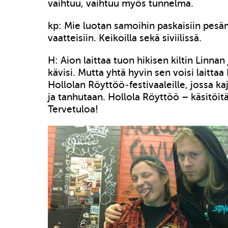
vaihtuu, vaihtuu myös tunnelma.
kp: Mie luotan samoihin paskaisiin pes
vaatteisiin. Keikoilla sekä siviilissä.
H: Aion laittaa tuon hikisen kiltin Linnan 
kävisi. Mutta yhtä hyvin sen voisi laittaa
Hollolan Röyttöö-festivaaleille, jossa ka
ja tanhutaan. Hollola Röyttöö – käsitöitä 
Tervetuloa!