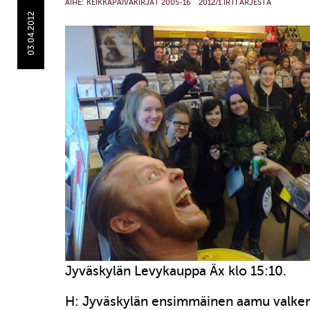
AIHE:
KEIKKAPÄIVÄKIRJAT 2005-16
2012/1 IRTI ARJESTA
03.04.2012
Jyväskylän Levykauppa Äx klo 15:10.
H: Jyväskylän ensimmäinen aamu valkeni