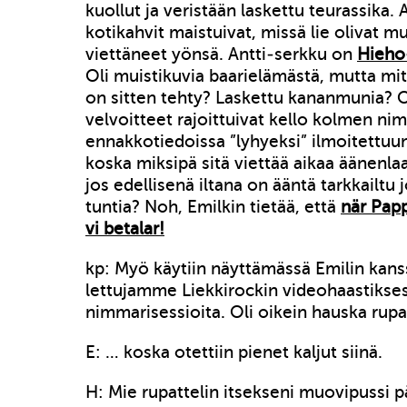
kuollut ja veristään laskettu teurassika. 
kotikahvit maistuivat, missä lie olivat m
viettäneet yönsä. Antti-serkku on
Hieho
Oli muistikuvia baarielämästä, mutta mit
on sitten tehty? Laskettu kananmunia? 
velvoitteet rajoittuivat kello kolmen ni
ennakkotiedoissa ”lyhyeksi” ilmoitettu
koska miksipä sitä viettää aikaa äänenla
jos edellisenä iltana on ääntä tarkkailtu 
tuntia? Noh, Emilkin tietää, että
när Papp
vi betalar!
kp: Myö käytiin näyttämässä Emilin kans
lettujamme Liekkirockin videohaastikse
nimmarisessioita. Oli oikein hauska rupa
E: … koska otettiin pienet kaljut siinä.
H: Mie rupattelin itsekseni muovipussi p