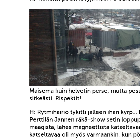
Maisema kuin helvetin perse, mutta pos
sitkeästi. Rispektit!
H: Rytmihäiriö tykitti jälleen ihan kyrp…
Perttilän Jannen räkä-show setin loppup
maagista, lähes magneettista katseltava
katseltavaa oli myös varmaankin, kun p