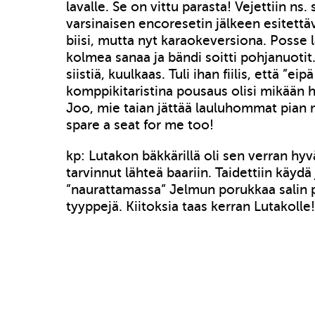
lavalle. Se on vittu parasta! Vejettiin ns.
varsinaisen encoresetin jälkeen esitettä
biisi, mutta nyt karaokeversiona. Posse 
kolmea sanaa ja bändi soitti pohjanuotit
siistiä, kuulkaas. Tuli ihan fiilis, että ”e
komppikitaristina pousaus olisi mikään
Joo, mie taian jättää lauluhommat pian m
spare a seat for me too!
kp: Lutakon bäkkärillä oli sen verran hyv
tarvinnut lähteä baariin. Taidettiin käyd
”naurattamassa” Jelmun porukkaa salin p
tyyppejä. Kiitoksia taas kerran Lutakolle!