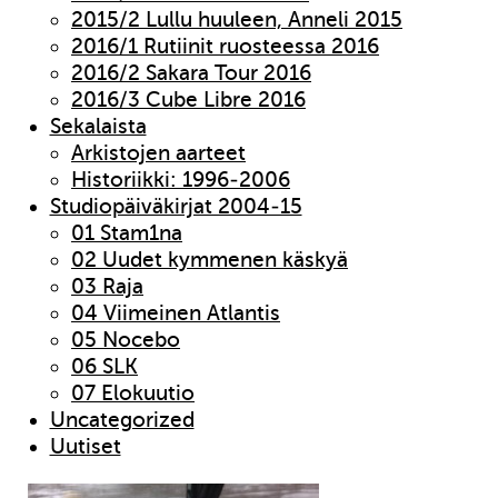
2015/2 Lullu huuleen, Anneli 2015
2016/1 Rutiinit ruosteessa 2016
2016/2 Sakara Tour 2016
2016/3 Cube Libre 2016
Sekalaista
Arkistojen aarteet
Historiikki: 1996-2006
Studiopäiväkirjat 2004-15
01 Stam1na
02 Uudet kymmenen käskyä
03 Raja
04 Viimeinen Atlantis
05 Nocebo
06 SLK
07 Elokuutio
Uncategorized
Uutiset