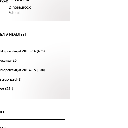
Dinkelsbuhl
.2026
Dinosaurock
Mikkeli
IEN AIHEALUEET
ikkapäiväkirjat 2005-16
(675)
alaista
(26)
udiopäiväkirjat 2004-15
(106)
ategorized
(1)
set
(351)
TO