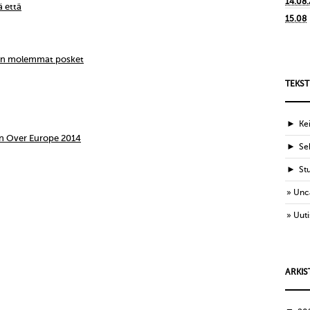
14.08
ä että
15.08
ien molemmat posket
TEKST
►
Ke
n Over Europe 2014
►
Sek
►
St
Unc
Uuti
ARKIS