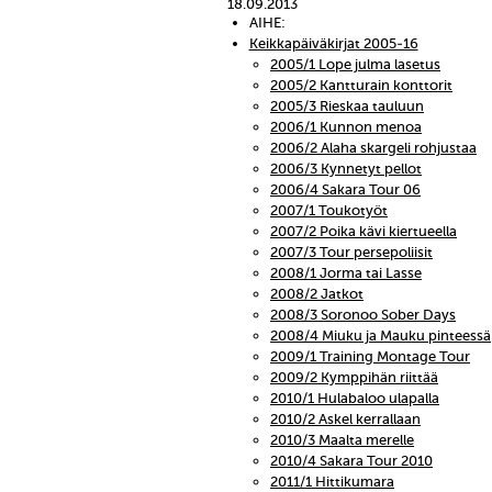
18.09.2013
AIHE:
Keikkapäiväkirjat 2005-16
2005/1 Lope julma lasetus
2005/2 Kantturain konttorit
2005/3 Rieskaa tauluun
2006/1 Kunnon menoa
2006/2 Alaha skargeli rohjustaa
2006/3 Kynnetyt pellot
2006/4 Sakara Tour 06
2007/1 Toukotyöt
2007/2 Poika kävi kiertueella
2007/3 Tour persepoliisit
2008/1 Jorma tai Lasse
2008/2 Jatkot
2008/3 Soronoo Sober Days
2008/4 Miuku ja Mauku pinteessä
2009/1 Training Montage Tour
2009/2 Kymppihän riittää
2010/1 Hulabaloo ulapalla
2010/2 Askel kerrallaan
2010/3 Maalta merelle
2010/4 Sakara Tour 2010
2011/1 Hittikumara