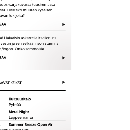
bubs-sarjakuvassa (uusimmassa
issä). Oletteko muuten kyseisen
uvan lukijoita?
ISAA
! Haluaisin askarrella itselleni ns.
 vestin ja sen selkään ison stamina
in/logon. Onko semmoisia ...
ISAA
AVAT KEIKAT
Kulttuuritalo
Pyhtää
Metal Night
Lappeenranta
Summer Breeze Open Air
-