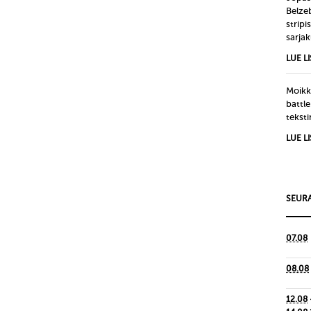
Belze
strip
sarjak
LUE L
Moikka
battle
tekst
LUE L
SEURA
07.08
08.08
12.08