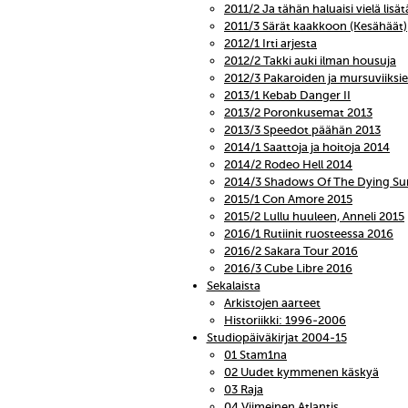
2011/2 Ja tähän haluaisi vielä lisät
2011/3 Särät kaakkoon (Kesähäät)
2012/1 Irti arjesta
2012/2 Takki auki ilman housuja
2012/3 Pakaroiden ja mursuviiks
2013/1 Kebab Danger II
2013/2 Poronkusemat 2013
2013/3 Speedot päähän 2013
2014/1 Saattoja ja hoitoja 2014
2014/2 Rodeo Hell 2014
2014/3 Shadows Of The Dying Su
2015/1 Con Amore 2015
2015/2 Lullu huuleen, Anneli 2015
2016/1 Rutiinit ruosteessa 2016
2016/2 Sakara Tour 2016
2016/3 Cube Libre 2016
Sekalaista
Arkistojen aarteet
Historiikki: 1996-2006
Studiopäiväkirjat 2004-15
01 Stam1na
02 Uudet kymmenen käskyä
03 Raja
04 Viimeinen Atlantis