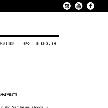
MUSIIKKI
INFO
IN ENGLISH
MAT VIESTIT
 jotakin, Stam1na-paita bongattu