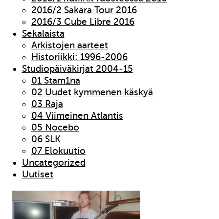
2016/2 Sakara Tour 2016
2016/3 Cube Libre 2016
Sekalaista
Arkistojen aarteet
Historiikki: 1996-2006
Studiopäiväkirjat 2004-15
01 Stam1na
02 Uudet kymmenen käskyä
03 Raja
04 Viimeinen Atlantis
05 Nocebo
06 SLK
07 Elokuutio
Uncategorized
Uutiset