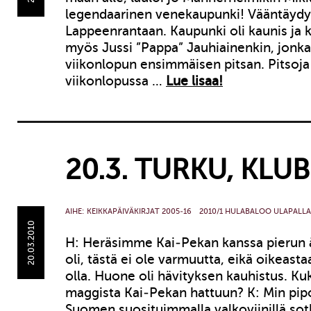
legendaarinen venekaupunki! Vääntäydy
Lappeenrantaan. Kaupunki oli kaunis ja k
myös Jussi ”Pappa” Jauhiainenkin, jonk
viikonlopun ensimmäisen pitsan. Pitsoj
viikonlopussa …
Lue lisaa!
20.3. TURKU, KLUB
AIHE:
KEIKKAPÄIVÄKIRJAT 2005-16
2010/1 HULABALOO ULAPALLA
20.03.2010
H: Heräsimme Kai-Pekan kanssa pierun 
oli, tästä ei ole varmuutta, eikä oikeast
olla. Huone oli hävityksen kauhistus. Kuk
maggista Kai-Pekan hattuun? K: Min pipo
Suomen suosituimmalla valkoviinillä sotk