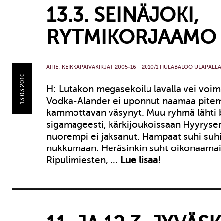
13.3. SEINÄJOKI,
RYTMIKORJAAMO
AIHE:
KEIKKAPÄIVÄKIRJAT 2005-16
2010/1 HULABALOO ULAPALLA
13.03.2010
H: Lutakon megasekoilu lavalla vei voima
Vodka-Alander ei uponnut naamaa pitem
kammottavan väsynyt. Muu ryhmä lähti 
sigamageesti, kärkijoukoissaan Hyyrysen
nuorempi ei jaksanut. Hampaat suhi suhi
nukkumaan. Heräsinkin suht oikonaamai
Ripulimiesten, …
Lue lisaa!