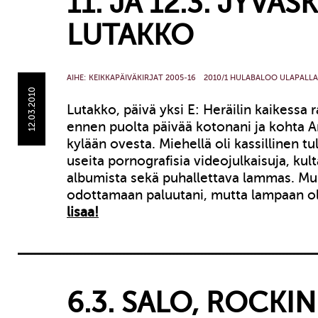
11. JA 12.3. JYVÄS
LUTAKKO
AIHE:
KEIKKAPÄIVÄKIRJAT 2005-16
2010/1 HULABALOO ULAPALLA
12.03.2010
Lutakko, päivä yksi E: Heräilin kaikessa
ennen puolta päivää kotonani ja kohta An
kylään ovesta. Miehellä oli kassillinen tu
useita pornografisia videojulkaisuja, kul
albumista sekä puhallettava lammas. Muut
odottamaan paluutani, mutta lampaan ol
lisaa!
6.3. SALO, ROCK