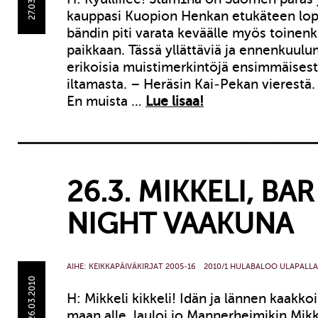
kauppasi Kuopion Henkan etukäteen lop
bändin piti varata keväälle myös toinen
paikkaan. Tässä yllättäviä ja ennenkuu
erikoisia muistimerkintöjä ensimmäises
iltamasta. – Heräsin Kai-Pekan vierestä.
En muista …
Lue lisaa!
26.3. MIKKELI, BAR
NIGHT VAAKUNA
AIHE:
KEIKKAPÄIVÄKIRJAT 2005-16
2010/1 HULABALOO ULAPALLA
26.03.2010
H: Mikkeli kikkeli! Idän ja lännen kaakko
maan alle, lauloi jo Mannerheimikin Mikke