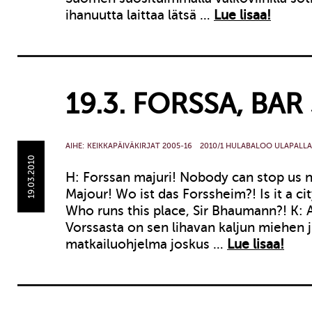
ihanuutta laittaa lätsä …
Lue lisaa!
19.3. FORSSA, BAR
AIHE:
KEIKKAPÄIVÄKIRJAT 2005-16
2010/1 HULABALOO ULAPALLA
19.03.2010
H: Forssan majuri! Nobody can stop us 
Majour! Wo ist das Forssheim?! Is it a cit
Who runs this place, Sir Bhaumann?! K:
Vorssasta on sen lihavan kaljun miehen
matkailuohjelma joskus …
Lue lisaa!