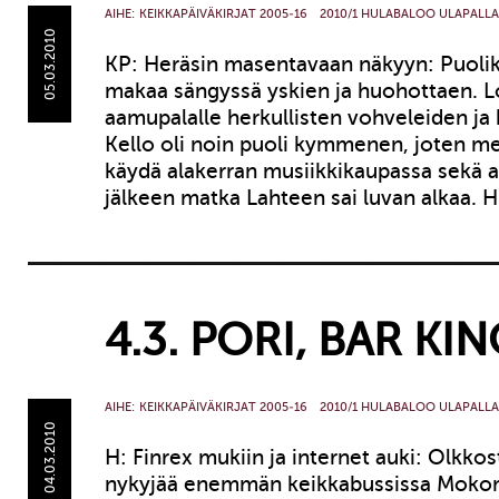
AIHE:
KEIKKAPÄIVÄKIRJAT 2005-16
2010/1 HULABALOO ULAPALLA
05.03.2010
KP: Heräsin masentavaan näkyyn: Puolik
makaa sängyssä yskien ja huohottaen. 
aamupalalle herkullisten vohveleiden ja
Kello oli noin puoli kymmenen, joten mei
käydä alakerran musiikkikaupassa sekä a
jälkeen matka Lahteen sai luvan alkaa. 
4.3. PORI, BAR KI
AIHE:
KEIKKAPÄIVÄKIRJAT 2005-16
2010/1 HULABALOO ULAPALLA
04.03.2010
H: Finrex mukiin ja internet auki: Olkkos
nykyjää enemmän keikkabussissa Mokom