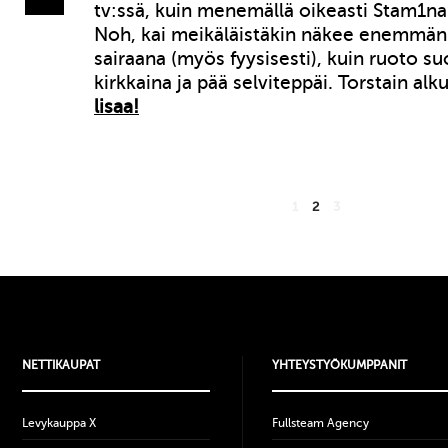
tv:ssä, kuin menemällä oikeasti Stam1na
Noh, kai meikäläistäkin näkee enemmän 
sairaana (myös fyysisesti), kuin ruoto su
kirkkaina ja pää selviteppäi. Torstain al
lisaa!
1
2
3
NETTIKAUPAT
YHTEYSTYÖKUMPPANIT
Levykauppa X
Fullsteam Agency