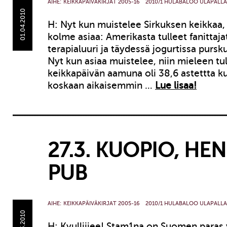
AIHE:
KEIKKAPÄIVÄKIRJAT 2005-16
2010/1 HULABALOO ULAPALLA
01.04.2010
H: Nyt kun muistelee Sirkuksen keikkaa,
kolme asiaa: Amerikasta tulleet fanittaj
terapialuuri ja täydessä jogurtissa pursk
Nyt kun asiaa muistelee, niin mieleen tul
keikkapäivän aamuna oli 38,6 astettta 
koskaan aikaisemmin …
Lue lisaa!
27.3. KUOPIO, HEN
PUB
AIHE:
KEIKKAPÄIVÄKIRJAT 2005-16
2010/1 HULABALOO ULAPALLA
27.03.2010
H: Kyulliiiee! Stam1na on Suomen paras 