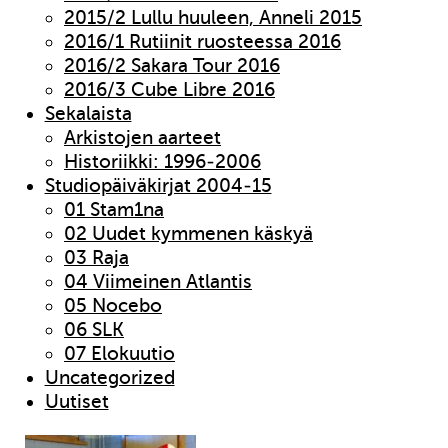
2015/2 Lullu huuleen, Anneli 2015
2016/1 Rutiinit ruosteessa 2016
2016/2 Sakara Tour 2016
2016/3 Cube Libre 2016
Sekalaista
Arkistojen aarteet
Historiikki: 1996-2006
Studiopäiväkirjat 2004-15
01 Stam1na
02 Uudet kymmenen käskyä
03 Raja
04 Viimeinen Atlantis
05 Nocebo
06 SLK
07 Elokuutio
Uncategorized
Uutiset