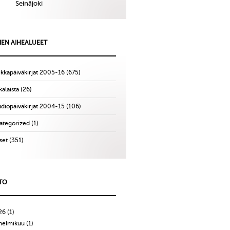
Seinäjoki
IEN AIHEALUEET
ikkapäiväkirjat 2005-16
(675)
alaista
(26)
udiopäiväkirjat 2004-15
(106)
ategorized
(1)
set
(351)
TO
26
(1)
helmikuu
(1)