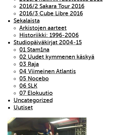
2016/2 Sakara Tour 2016
2016/3 Cube Libre 2016
Sekalaista
Arkistojen aarteet
Historiikki: 1996-2006
Studiopäiväkirjat 2004-15
01 Stam1na
02 Uudet kymmenen käskyä
03 Raja
04 Viimeinen Atlantis
05 Nocebo
06 SLK
07 Elokuutio
Uncategorized
Uutiset