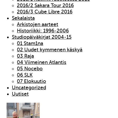
2016/2 Sakara Tour 2016
2016/3 Cube Libre 2016
Sekalaista
Arkistojen aarteet
Historiikki: 1996-2006
Studiopäiväkirjat 2004-15
01 Stam1na
02 Uudet kymmenen käskyä
03 Raja
04 Viimeinen Atlantis
05 Nocebo
06 SLK
07 Elokuutio
Uncategorized
Uutiset