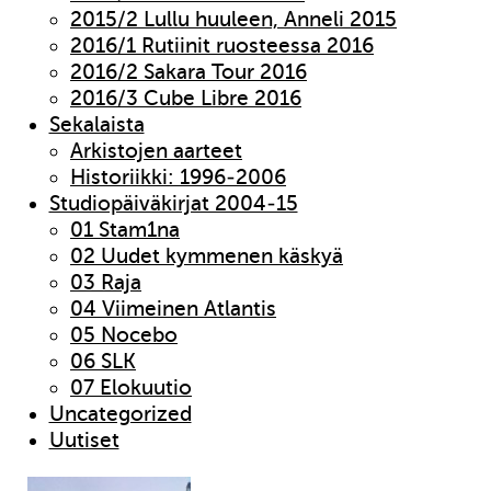
2015/2 Lullu huuleen, Anneli 2015
2016/1 Rutiinit ruosteessa 2016
2016/2 Sakara Tour 2016
2016/3 Cube Libre 2016
Sekalaista
Arkistojen aarteet
Historiikki: 1996-2006
Studiopäiväkirjat 2004-15
01 Stam1na
02 Uudet kymmenen käskyä
03 Raja
04 Viimeinen Atlantis
05 Nocebo
06 SLK
07 Elokuutio
Uncategorized
Uutiset