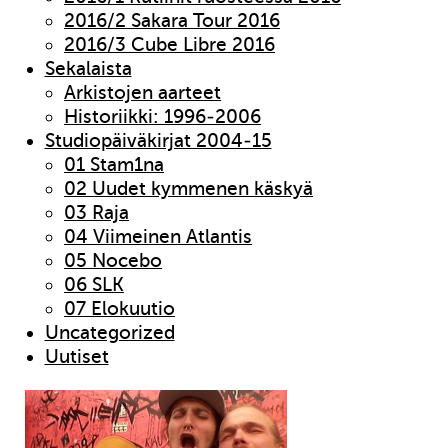
2016/2 Sakara Tour 2016
2016/3 Cube Libre 2016
Sekalaista
Arkistojen aarteet
Historiikki: 1996-2006
Studiopäiväkirjat 2004-15
01 Stam1na
02 Uudet kymmenen käskyä
03 Raja
04 Viimeinen Atlantis
05 Nocebo
06 SLK
07 Elokuutio
Uncategorized
Uutiset