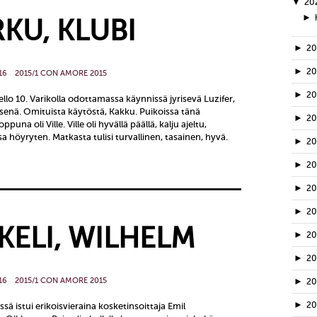
▼
20
►
RKU, KLUBI
►
2
►
2
16
2015/1 CON AMORE 2015
►
2
lo 10. Varikolla odottamassa käynnissä jyrisevä Luzifer,
senä. Omituista käytöstä, Kakku. Puikoissa tänä
►
2
una oli Ville. Ville oli hyvällä päällä, kalju ajeltu,
 höyryten. Matkasta tulisi turvallinen, tasainen, hyvä.
►
2
►
2
►
2
►
2
KKELI, WILHELM
►
20
►
2
16
2015/1 CON AMORE 2015
►
2
►
2
ä istui erikoisvieraina kosketinsoittaja Emil