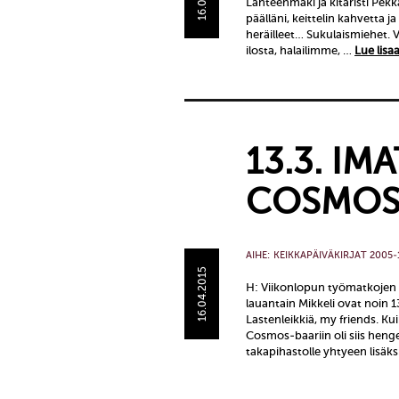
Lähteenmäki ja kitaristi Pek
päälläni, keittelin kahvetta j
heräilleet… Sukulaismiehet. 
ilosta, halailimme, …
Lue lisaa
13.3. IM
COSMOS
AIHE:
KEIKKAPÄIVÄKIRJAT 2005-
16.04.2015
H: Viikonlopun työmatkojen e
lauantain Mikkeli ovat noin 
Lastenleikkiä, my friends. Ku
Cosmos-baariin oli siis heng
takapihastolle yhtyeen lisäk