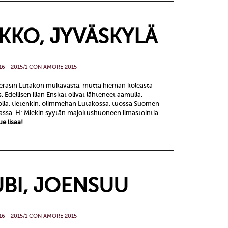
AKKO, JYVÄSKYLÄ
16
2015/1 CON AMORE 2015
 heräsin Lutakon mukavasta, mutta hieman koleasta
 Edellisen illan Enskat olivat lähteneet aamulla.
rjolla, tietenkin, olimmehan Lutakossa, tuossa Suomen
assa. H: Miekin syytän majoitushuoneen ilmastointia
ue lisaa!
UBI, JOENSUU
16
2015/1 CON AMORE 2015