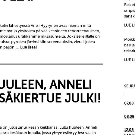
Belze
strip
sarjak
elin lähestyessä Antti Hyyrynen avaa hieman mitä
LUE L
mme nyt jo yksitoista päivää kestäneen tehotreenauksen,
hmottanut urakkamme mittasuhteita. Jokaiselle illalle on
Moikka
uista, pyroista jättimäisiin screenauksiin, vierailijoista
battle
in paljon. …
Lue lisaa!
tekst
LUE L
UULEEN, ANNELI
SEURA
SÄKIERTUE JULKI!
07.08
08.08
a on julkistanut kesän keikkansa. Lullu huuleen, Anneli
12.08
sista kesäkuun lopulla, jossa yhtye esiintyy festivaalin