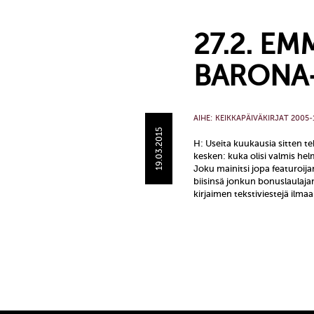
27.2. EM
BARONA-
AIHE:
KEIKKAPÄIVÄKIRJAT 2005-
19.03.2015
H: Useita kuukausia sitten te
kesken: kuka olisi valmis h
Joku mainitsi jopa featuroija
biisinsä jonkun bonuslaulaja
kirjaimen tekstiviestejä ilma