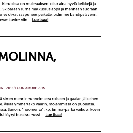
. Kerubissa on muistaakseni ollut aina hyviä keikkejä ja
 Skipataan turha matkustusläppä ja mennään suoraan
senet olivat saapuneet paikalle, pidimme bändipalaverin,
levat kuviot niin …
Lue lisaa!
IMOLINNA,
16
2015/1 CON AMORE 2015
itä sitten mentiin tunnelmasta toiseen ja gaalan jälkeinen
le. Älkää ymmärtäkö väärin, molemmissa on puolensa.
ssa. Sanoin: ”huomenta”. kp: Emma-parka vaikutti kovin
tä löytyi bussista tussi. …
Lue lisaa!