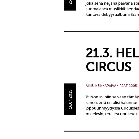
jokaisena neljänä päivänä so
suomalaista musiikkihistoria
kantava debyyttialbumi Sta
21.3. HE
CIRCUS
AIHE:
KEIKKAPÄIVÄKIRJAT 2005-
16.04.2015
P: Noniin, niin se vaan tämä
sanoa, että en olisi halunnu
loppuunmyydyssä Circuksessa
mie tiesin, että ilta onnistuu