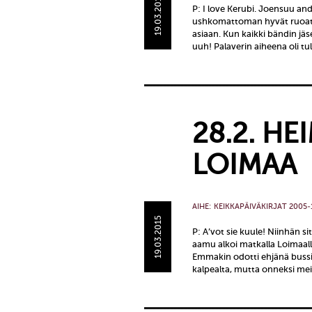
19.03.2015
P: I love Kerubi. Joensuu and
ushkomattoman hyvät ruoat.
asiaan. Kun kaikki bändin jä
uuh! Palaverin aiheena oli tu
28.2. HE
LOIMAA
AIHE:
KEIKKAPÄIVÄKIRJAT 2005-
19.03.2015
P: A’vot sie kuule! Niinhän s
aamu alkoi matkalla Loimaal
Emmakin odotti ehjänä bussi
kalpealta, mutta onneksi meil