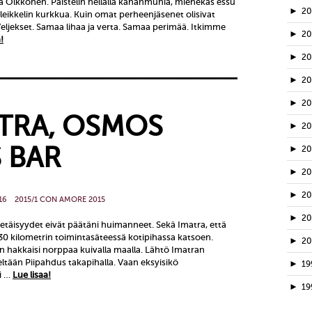
ka Olkkonen. Paistelin hellalla kananmunia, miehekäs essu
►
2
a leikkelin kurkkua. Kuin omat perheenjäsenet olisivat
Veljekset. Samaa lihaa ja verta. Samaa perimää. Itkimme
►
2
!
►
20
►
2
►
2
ATRA, OSMOS
►
2
 BAR
►
2
►
2
►
2
16
2015/1 CON AMORE 2015
►
2
täisyydet eivät päätäni huimanneet. Sekä Imatra, että
130 kilometrin toimintasäteessä kotipihassa katsoen.
►
2
in hakkaisi norppaa kuivalla maalla. Lähtö Imatran
eltään Piipahdus takapihalla. Vaan eksyisikö
►
19
si …
Lue lisaa!
►
19