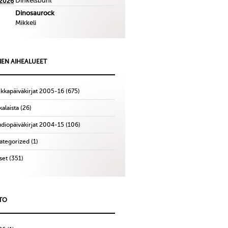
Dinkelsbuhl
.2026
Dinosaurock
Mikkeli
IEN AIHEALUEET
ikkapäiväkirjat 2005-16
(675)
alaista
(26)
udiopäiväkirjat 2004-15
(106)
ategorized
(1)
set
(351)
TO