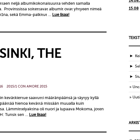
14.08
ittaen neljä albumikokonaisuutta tehden samalla
15.08
a. Provinssissa soitettavat albumit ovat yhtyeen nimeä
m1na, sekä Emma-palkitut …
Lue lisaa!
TEKST
LSINKI, THE
►
Ke
►
Sek
►
St
16
2015/1 CON AMORE 2015
Unc
Uuti
kin kevätkiertue saavutti määränpäänsä ja täytyy kyllä
t päättää hienoa kevättä missään muualla kuin
. Lämmittelyaktina oli nuori ja lupaava Mokoma, joten
. H: Tunsit sen …
Lue lisaa!
ARKIS