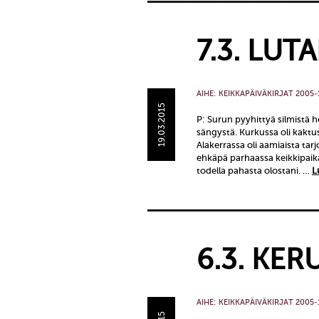
7.3. LUT
AIHE:
KEIKKAPÄIVÄKIRJAT 2005-
19.03.2015
P: Surun pyyhittyä silmistä
sängystä. Kurkussa oli kaktus.
Alakerrassa oli aamiaista ta
ehkäpä parhaassa keikkipaik
todella pahasta olostani. …
L
6.3. KER
AIHE:
KEIKKAPÄIVÄKIRJAT 2005-