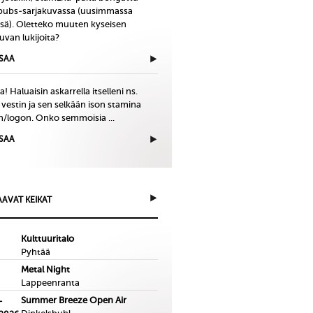
bubs-sarjakuvassa (uusimmassa
issä). Oletteko muuten kyseisen
uvan lukijoita?
ISAA
! Haluaisin askarrella itselleni ns.
 vestin ja sen selkään ison stamina
in/logon. Onko semmoisia ...
ISAA
AVAT KEIKAT
Kulttuuritalo
Pyhtää
Metal Night
Lappeenranta
Summer Breeze Open Air
-