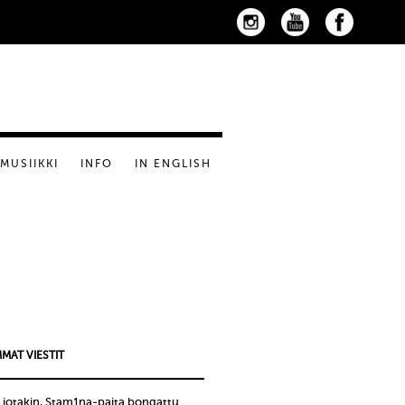
MUSIIKKI
INFO
IN ENGLISH
MAT VIESTIT
 jotakin, Stam1na-paita bongattu