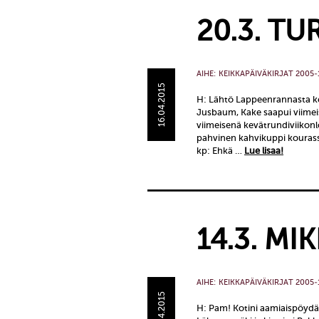
20.3. TU
AIHE:
KEIKKAPÄIVÄKIRJAT 2005-
16.04.2015
H: Lähtö Lappeenrannasta kel
Jusbaum, Kake saapui viimei
viimeisenä kevätrundiviikonlopp
pahvinen kahvikuppi kourassa
kp: Ehkä …
Lue lisaa!
14.3. MI
AIHE:
KEIKKAPÄIVÄKIRJAT 2005-
16.04.2015
H: Pam! Kotini aamiaispöydäss