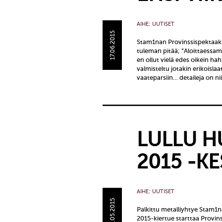
AIHE:
UUTISET
17.06.2015
Stam1nan Provinssispektaakk
tuleman pitää; ”Aloittaessa
en ollut vielä edes oikein ha
valmisteltu jotakin erikoislaat
vaateparsiin… detaileja on ni
LULLU H
2015 -KE
AIHE:
UUTISET
25.05.2015
Palkittu metalliyhtye Stam1n
2015-kiertue starttaa Provins