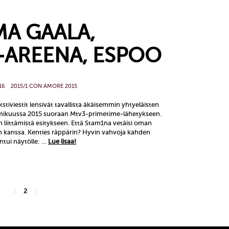
MA GAALA,
AREENA, ESPOO
16
2015/1 CON AMORE 2015
kstiviestit lensivät tavallista äkäisemmin yhtyeläisten
elmikuussa 2015 suoraan Mtv3-primetime-lähetykseen.
n liittämistä esitykseen. Että Stam1na vetäisi oman
n kanssa. Kenties räppärin? Hyvin vahvoja kahden
antui näytölle: …
Lue lisaa!
1
2
3