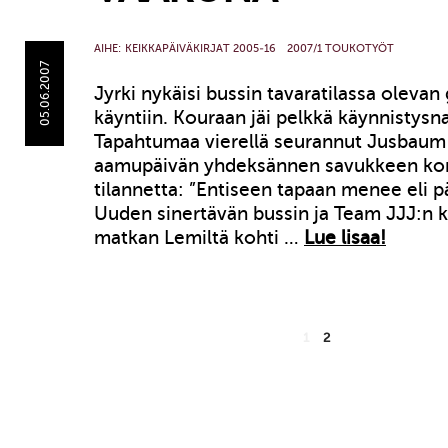
AIHE:
KEIKKAPÄIVÄKIRJAT 2005-16
2007/1 TOUKOTYÖT
05.06.2007
Jyrki nykäisi bussin tavaratilassa olevan
käyntiin. Kouraan jäi pelkkä käynnistysna
Tapahtumaa vierellä seurannut Jusbaum 
aamupäivän yhdeksännen savukkeen k
tilannetta: ”Entiseen tapaan menee eli pä
Uuden sinertävän bussin ja Team JJJ:n 
matkan Lemiltä kohti …
Lue lisaa!
1
2