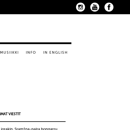
MUSIIKKI
INFO
IN ENGLISH
MAT VIESTIT
 jotakin, Stam1na-paita bongattu