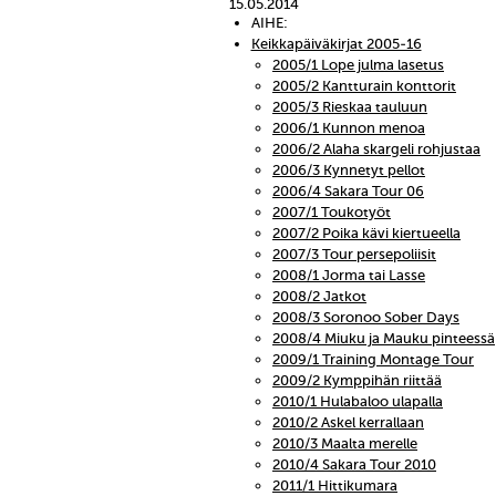
15.05.2014
AIHE:
Keikkapäiväkirjat 2005-16
2005/1 Lope julma lasetus
2005/2 Kantturain konttorit
2005/3 Rieskaa tauluun
2006/1 Kunnon menoa
2006/2 Alaha skargeli rohjustaa
2006/3 Kynnetyt pellot
2006/4 Sakara Tour 06
2007/1 Toukotyöt
2007/2 Poika kävi kiertueella
2007/3 Tour persepoliisit
2008/1 Jorma tai Lasse
2008/2 Jatkot
2008/3 Soronoo Sober Days
2008/4 Miuku ja Mauku pinteessä
2009/1 Training Montage Tour
2009/2 Kymppihän riittää
2010/1 Hulabaloo ulapalla
2010/2 Askel kerrallaan
2010/3 Maalta merelle
2010/4 Sakara Tour 2010
2011/1 Hittikumara