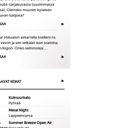
bubs-sarjakuvassa (uusimmassa
issä). Oletteko muuten kyseisen
uvan lukijoita?
ISAA
! Haluaisin askarrella itselleni ns.
 vestin ja sen selkään ison stamina
in/logon. Onko semmoisia ...
ISAA
AVAT KEIKAT
Kulttuuritalo
Pyhtää
Metal Night
Lappeenranta
Summer Breeze Open Air
-