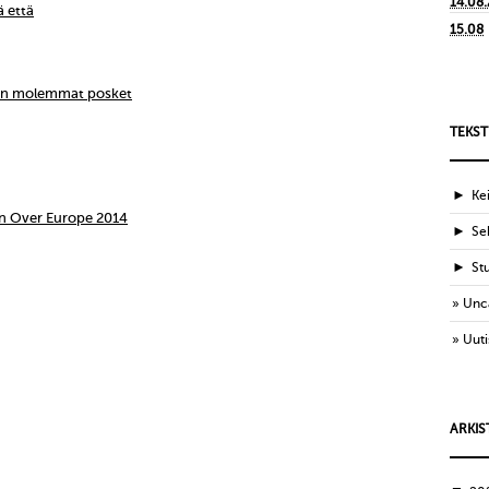
14.08
ä että
15.08
ien molemmat posket
TEKST
►
Ke
n Over Europe 2014
►
Sek
►
St
Unc
Uuti
ARKIS