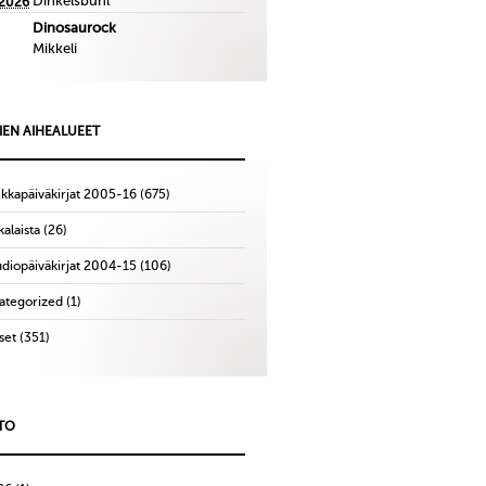
Dinkelsbuhl
.2026
Dinosaurock
Mikkeli
IEN AIHEALUEET
ikkapäiväkirjat 2005-16
(675)
alaista
(26)
udiopäiväkirjat 2004-15
(106)
ategorized
(1)
set
(351)
TO