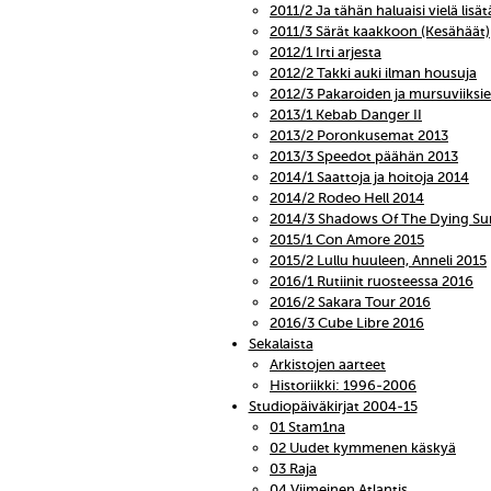
2011/2 Ja tähän haluaisi vielä lisät
2011/3 Särät kaakkoon (Kesähäät)
2012/1 Irti arjesta
2012/2 Takki auki ilman housuja
2012/3 Pakaroiden ja mursuviiks
2013/1 Kebab Danger II
2013/2 Poronkusemat 2013
2013/3 Speedot päähän 2013
2014/1 Saattoja ja hoitoja 2014
2014/2 Rodeo Hell 2014
2014/3 Shadows Of The Dying Su
2015/1 Con Amore 2015
2015/2 Lullu huuleen, Anneli 2015
2016/1 Rutiinit ruosteessa 2016
2016/2 Sakara Tour 2016
2016/3 Cube Libre 2016
Sekalaista
Arkistojen aarteet
Historiikki: 1996-2006
Studiopäiväkirjat 2004-15
01 Stam1na
02 Uudet kymmenen käskyä
03 Raja
04 Viimeinen Atlantis