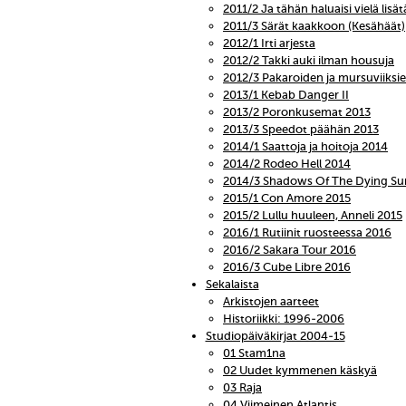
2011/2 Ja tähän haluaisi vielä lisät
2011/3 Särät kaakkoon (Kesähäät)
2012/1 Irti arjesta
2012/2 Takki auki ilman housuja
2012/3 Pakaroiden ja mursuviiks
2013/1 Kebab Danger II
2013/2 Poronkusemat 2013
2013/3 Speedot päähän 2013
2014/1 Saattoja ja hoitoja 2014
2014/2 Rodeo Hell 2014
2014/3 Shadows Of The Dying Su
2015/1 Con Amore 2015
2015/2 Lullu huuleen, Anneli 2015
2016/1 Rutiinit ruosteessa 2016
2016/2 Sakara Tour 2016
2016/3 Cube Libre 2016
Sekalaista
Arkistojen aarteet
Historiikki: 1996-2006
Studiopäiväkirjat 2004-15
01 Stam1na
02 Uudet kymmenen käskyä
03 Raja
04 Viimeinen Atlantis