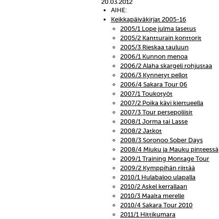
20.03.2012
AIHE:
Keikkapäiväkirjat 2005-16
2005/1 Lope julma lasetus
2005/2 Kantturain konttorit
2005/3 Rieskaa tauluun
2006/1 Kunnon menoa
2006/2 Alaha skargeli rohjustaa
2006/3 Kynnetyt pellot
2006/4 Sakara Tour 06
2007/1 Toukotyöt
2007/2 Poika kävi kiertueella
2007/3 Tour persepoliisit
2008/1 Jorma tai Lasse
2008/2 Jatkot
2008/3 Soronoo Sober Days
2008/4 Miuku ja Mauku pinteessä
2009/1 Training Montage Tour
2009/2 Kymppihän riittää
2010/1 Hulabaloo ulapalla
2010/2 Askel kerrallaan
2010/3 Maalta merelle
2010/4 Sakara Tour 2010
2011/1 Hittikumara