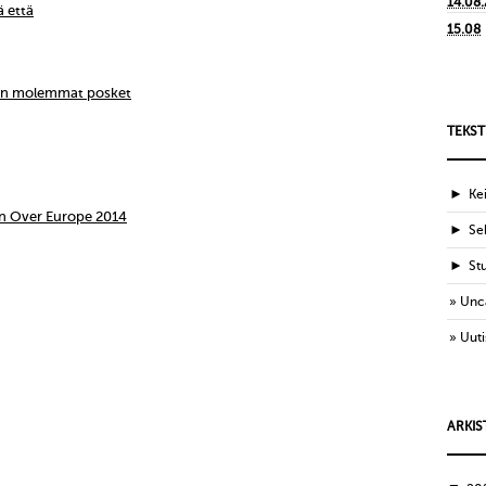
14.08
ä että
15.08
ien molemmat posket
TEKST
►
Ke
n Over Europe 2014
►
Sek
►
St
Unc
Uuti
ARKIS