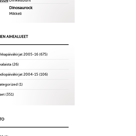
Dinkelsbuhl
.2026
Dinosaurock
Mikkeli
IEN AIHEALUEET
ikkapäiväkirjat 2005-16
(675)
alaista
(26)
udiopäiväkirjat 2004-15
(106)
ategorized
(1)
set
(351)
TO