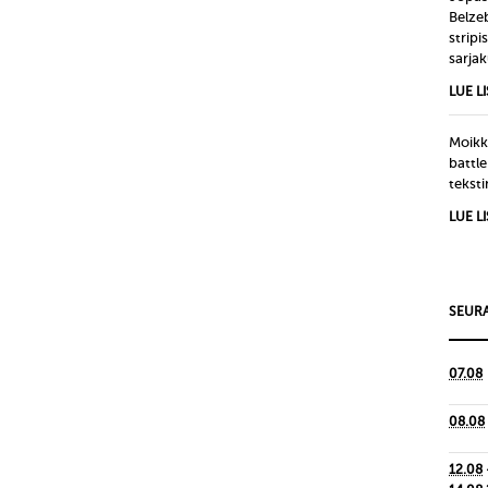
Belze
strip
sarjak
LUE L
Moikka
battle
tekst
LUE L
SEURA
07.08
08.08
12.08