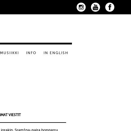
MUSIIKKI
INFO
IN ENGLISH
MAT VIESTIT
 jotakin, Stam1na-paita bongattu