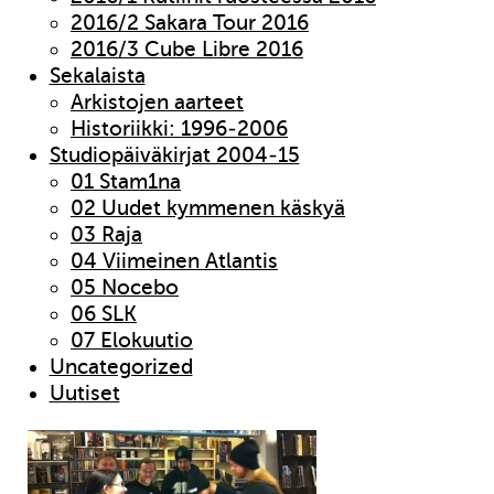
2016/2 Sakara Tour 2016
2016/3 Cube Libre 2016
Sekalaista
Arkistojen aarteet
Historiikki: 1996-2006
Studiopäiväkirjat 2004-15
01 Stam1na
02 Uudet kymmenen käskyä
03 Raja
04 Viimeinen Atlantis
05 Nocebo
06 SLK
07 Elokuutio
Uncategorized
Uutiset