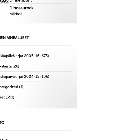
Dinkelsbuhl
.2026
Dinosaurock
Mikkeli
IEN AIHEALUEET
ikkapäiväkirjat 2005-16
(675)
alaista
(26)
udiopäiväkirjat 2004-15
(106)
ategorized
(1)
set
(351)
TO