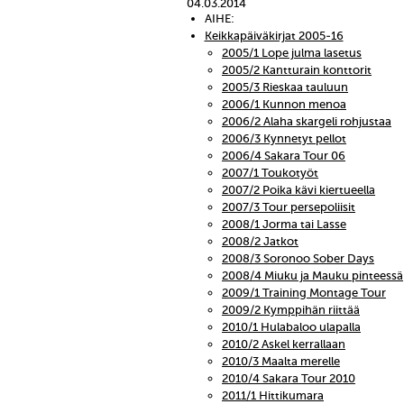
04.03.2014
AIHE:
Keikkapäiväkirjat 2005-16
2005/1 Lope julma lasetus
2005/2 Kantturain konttorit
2005/3 Rieskaa tauluun
2006/1 Kunnon menoa
2006/2 Alaha skargeli rohjustaa
2006/3 Kynnetyt pellot
2006/4 Sakara Tour 06
2007/1 Toukotyöt
2007/2 Poika kävi kiertueella
2007/3 Tour persepoliisit
2008/1 Jorma tai Lasse
2008/2 Jatkot
2008/3 Soronoo Sober Days
2008/4 Miuku ja Mauku pinteessä
2009/1 Training Montage Tour
2009/2 Kymppihän riittää
2010/1 Hulabaloo ulapalla
2010/2 Askel kerrallaan
2010/3 Maalta merelle
2010/4 Sakara Tour 2010
2011/1 Hittikumara