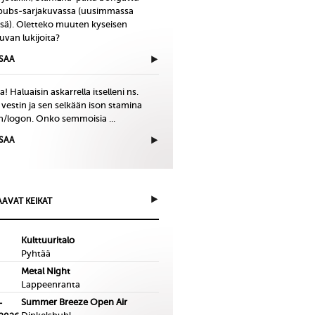
bubs-sarjakuvassa (uusimmassa
issä). Oletteko muuten kyseisen
uvan lukijoita?
ISAA
! Haluaisin askarrella itselleni ns.
 vestin ja sen selkään ison stamina
in/logon. Onko semmoisia ...
ISAA
AVAT KEIKAT
Kulttuuritalo
Pyhtää
Metal Night
Lappeenranta
Summer Breeze Open Air
-