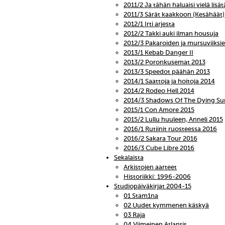
2011/2 Ja tähän haluaisi vielä lisät
2011/3 Särät kaakkoon (Kesähäät)
2012/1 Irti arjesta
2012/2 Takki auki ilman housuja
2012/3 Pakaroiden ja mursuviiks
2013/1 Kebab Danger II
2013/2 Poronkusemat 2013
2013/3 Speedot päähän 2013
2014/1 Saattoja ja hoitoja 2014
2014/2 Rodeo Hell 2014
2014/3 Shadows Of The Dying Su
2015/1 Con Amore 2015
2015/2 Lullu huuleen, Anneli 2015
2016/1 Rutiinit ruosteessa 2016
2016/2 Sakara Tour 2016
2016/3 Cube Libre 2016
Sekalaista
Arkistojen aarteet
Historiikki: 1996-2006
Studiopäiväkirjat 2004-15
01 Stam1na
02 Uudet kymmenen käskyä
03 Raja
04 Viimeinen Atlantis