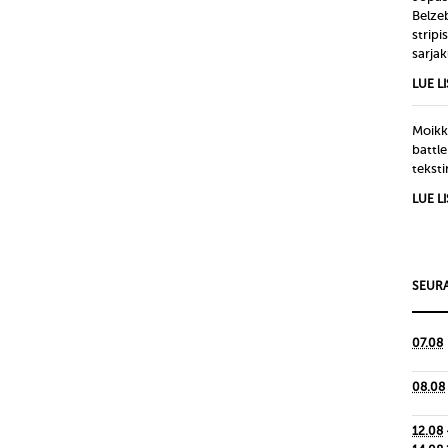
Belze
strip
sarjak
LUE L
Moikka
battle
tekst
LUE L
SEURA
07.08
08.08
12.08