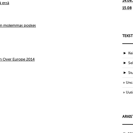
14.08
ä että
15.08
ien molemmat posket
TEKST
►
Ke
n Over Europe 2014
►
Sek
►
St
Unc
Uuti
ARKIS