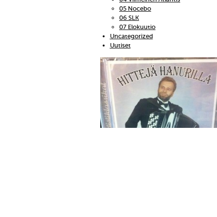
05 Nocebo
06 SLK
07 Elokuutio
Uncategorized
Uutiset