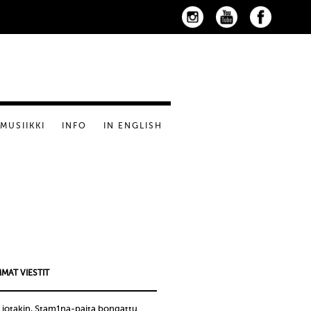
MUSIIKKI
INFO
IN ENGLISH
MAT VIESTIT
 jotakin, Stam1na-paita bongattu