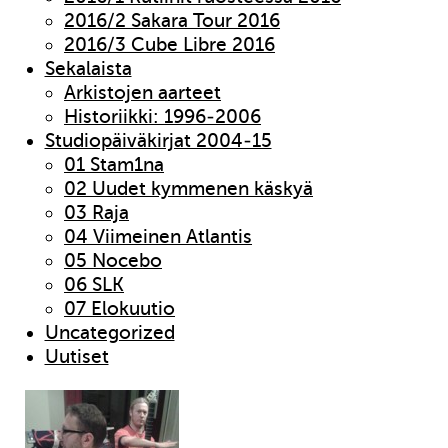
2016/2 Sakara Tour 2016
2016/3 Cube Libre 2016
Sekalaista
Arkistojen aarteet
Historiikki: 1996-2006
Studiopäiväkirjat 2004-15
01 Stam1na
02 Uudet kymmenen käskyä
03 Raja
04 Viimeinen Atlantis
05 Nocebo
06 SLK
07 Elokuutio
Uncategorized
Uutiset