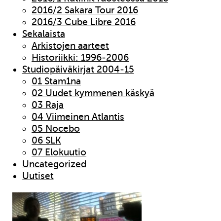
2016/2 Sakara Tour 2016
2016/3 Cube Libre 2016
Sekalaista
Arkistojen aarteet
Historiikki: 1996-2006
Studiopäiväkirjat 2004-15
01 Stam1na
02 Uudet kymmenen käskyä
03 Raja
04 Viimeinen Atlantis
05 Nocebo
06 SLK
07 Elokuutio
Uncategorized
Uutiset