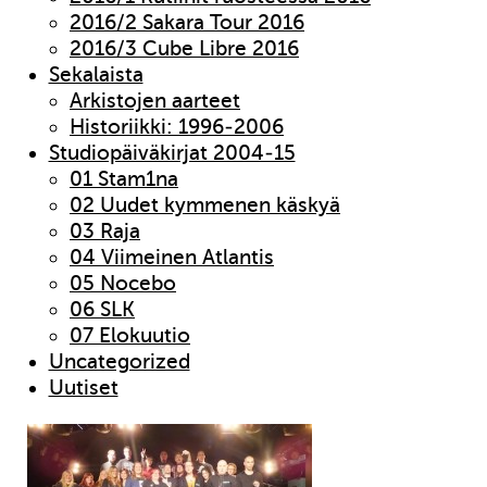
2016/2 Sakara Tour 2016
2016/3 Cube Libre 2016
Sekalaista
Arkistojen aarteet
Historiikki: 1996-2006
Studiopäiväkirjat 2004-15
01 Stam1na
02 Uudet kymmenen käskyä
03 Raja
04 Viimeinen Atlantis
05 Nocebo
06 SLK
07 Elokuutio
Uncategorized
Uutiset