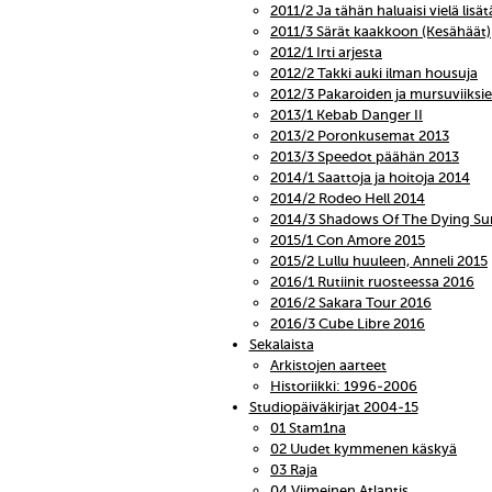
2011/2 Ja tähän haluaisi vielä lisät
2011/3 Särät kaakkoon (Kesähäät)
2012/1 Irti arjesta
2012/2 Takki auki ilman housuja
2012/3 Pakaroiden ja mursuviiks
2013/1 Kebab Danger II
2013/2 Poronkusemat 2013
2013/3 Speedot päähän 2013
2014/1 Saattoja ja hoitoja 2014
2014/2 Rodeo Hell 2014
2014/3 Shadows Of The Dying Su
2015/1 Con Amore 2015
2015/2 Lullu huuleen, Anneli 2015
2016/1 Rutiinit ruosteessa 2016
2016/2 Sakara Tour 2016
2016/3 Cube Libre 2016
Sekalaista
Arkistojen aarteet
Historiikki: 1996-2006
Studiopäiväkirjat 2004-15
01 Stam1na
02 Uudet kymmenen käskyä
03 Raja
04 Viimeinen Atlantis