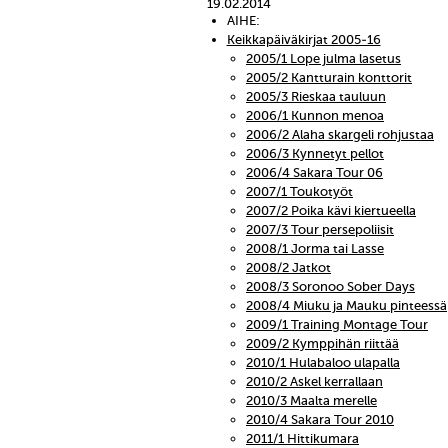
19.02.2014
AIHE:
Keikkapäiväkirjat 2005-16
2005/1 Lope julma lasetus
2005/2 Kantturain konttorit
2005/3 Rieskaa tauluun
2006/1 Kunnon menoa
2006/2 Alaha skargeli rohjustaa
2006/3 Kynnetyt pellot
2006/4 Sakara Tour 06
2007/1 Toukotyöt
2007/2 Poika kävi kiertueella
2007/3 Tour persepoliisit
2008/1 Jorma tai Lasse
2008/2 Jatkot
2008/3 Soronoo Sober Days
2008/4 Miuku ja Mauku pinteessä
2009/1 Training Montage Tour
2009/2 Kymppihän riittää
2010/1 Hulabaloo ulapalla
2010/2 Askel kerrallaan
2010/3 Maalta merelle
2010/4 Sakara Tour 2010
2011/1 Hittikumara