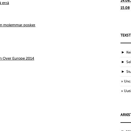
14.08
ä että
15.08
ien molemmat posket
TEKST
►
Ke
n Over Europe 2014
►
Sek
►
St
Unc
Uuti
ARKIS