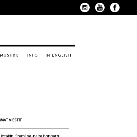
MUSIIKKI
INFO
IN ENGLISH
MAT VIESTIT
 jotakin, Stam1na-paita bongattu