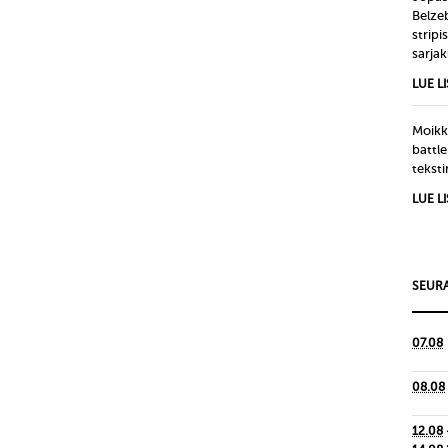
Belze
strip
sarjak
LUE L
Moikka
battle
tekst
LUE L
SEURA
07.08
08.08
12.08