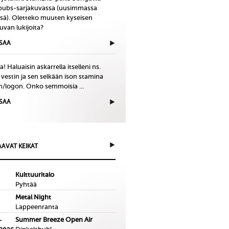
bubs-sarjakuvassa (uusimmassa
issä). Oletteko muuten kyseisen
uvan lukijoita?
ISAA
! Haluaisin askarrella itselleni ns.
 vestin ja sen selkään ison stamina
in/logon. Onko semmoisia ...
ISAA
AVAT KEIKAT
Kulttuuritalo
Pyhtää
Metal Night
Lappeenranta
Summer Breeze Open Air
-