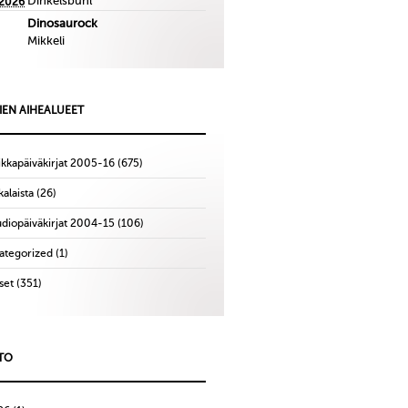
Dinkelsbuhl
.2026
Dinosaurock
Mikkeli
IEN AIHEALUEET
ikkapäiväkirjat 2005-16
(675)
alaista
(26)
udiopäiväkirjat 2004-15
(106)
ategorized
(1)
set
(351)
TO